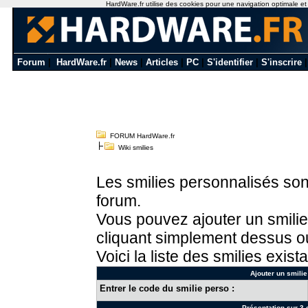
HardWare.fr utilise des cookies pour une navigation optimale et de
Forum
|
HardWare.fr
|
News
|
Articles
|
PC
|
S'identifier
|
S'inscrire
FORUM HardWare.fr
Wiki smilies
Les smilies personnalisés sont
forum.
Vous pouvez ajouter un smilie
cliquant simplement dessus ou
Voici la liste des smilies exista
Ajouter un smilie
Entrer le code du smilie perso :
Présentation sur 3