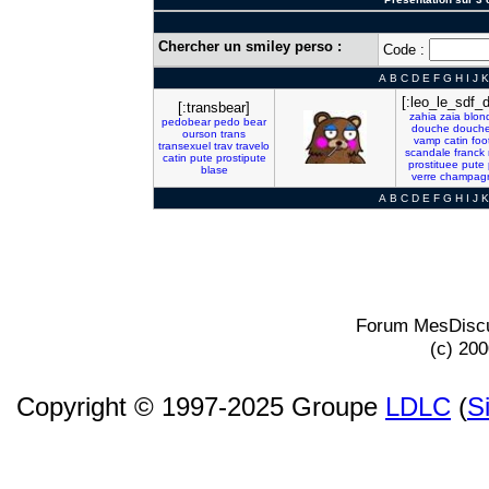
Chercher un smiley perso :
Code :
A
B
C
D
E
F
G
H
I
J
K
[:leo_le_sdf_
[:transbear]
zahia
zaia
blon
pedobear
pedo
bear
douche
douche
ourson
trans
vamp
catin
foo
transexuel
trav
travelo
scandale
franck
catin
pute
prostipute
prostituee
pute
blase
verre
champag
A
B
C
D
E
F
G
H
I
J
K
Forum MesDiscu
(c) 20
Copyright © 1997-2025 Groupe
LDLC
(
S