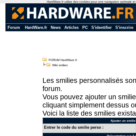
HardWare.fr utilise des cookies pour une navigation optimale et de
Forum
|
HardWare.fr
|
News
|
Articles
|
PC
|
S'identifier
|
S'inscrire
FORUM HardWare.fr
Wiki smilies
Les smilies personnalisés sont
forum.
Vous pouvez ajouter un smilie
cliquant simplement dessus ou
Voici la liste des smilies exista
Ajouter un smilie
Entrer le code du smilie perso :
Présentation sur 3