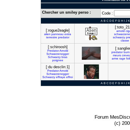
Chercher un smiley perso :
Code :
A
B
C
D
E
F
G
H
I
J
K
[:toto_21
[:rogue2eagle]
arnold
cig
alien
panneau
extra
schwarzene
terrestre
predator
schwarzy
pr
classe
[:schiroosh]
[:sanglie
Predator
Arnold
predator
burn
Schwarzenegger
meurs
creve
Schwarzy
bras
arme
rage
fol
poignee
[:du desclin:1]
Predator
Arnold
Schwarzenegger
Schwarzy
effraye
effroi
A
B
C
D
E
F
G
H
I
J
K
Forum MesDiscu
(c) 20