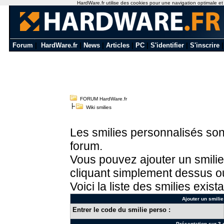
HardWare.fr utilise des cookies pour une navigation optimale et de
Forum
|
HardWare.fr
|
News
|
Articles
|
PC
|
S'identifier
|
S'inscrire
FORUM HardWare.fr
Wiki smilies
Les smilies personnalisés sont
forum.
Vous pouvez ajouter un smilie
cliquant simplement dessus ou
Voici la liste des smilies exista
Ajouter un smilie
Entrer le code du smilie perso :
Présentation sur 3