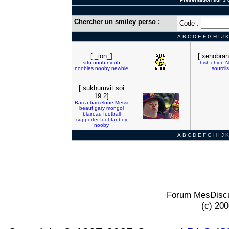
Chercher un smiley perso :
Code :
A
B
C
D
E
F
G
H
I
J
K
[:_ion_]
[:xenobran
stfu
noob
nioub
hish
chien
N
noobies
nooby
newbie
sourcils
[:sukhumvit soi
19:2]
Barca
barcelone
Messi
beauf
gary
mongol
blaireau
football
supporter
foot
fanboy
nooby
A
B
C
D
E
F
G
H
I
J
K
Forum MesDiscu
(c) 20