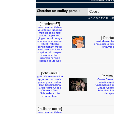
Chercher un smiley perso :
Code :
A
B
C
D
E
F
G
H
I
J
K
[:sombrero67]
sure
hein
quoi
blase
yeux
ferme
futurama
matt
groening
roux
serious
stupid
what
[:l'artefa
ginger
pensif
orange
soupcon
soupconner
matt
damon
bl
reflechi
reflechir
ennui
acteur
ame
pensif
mefiant
mefier
ennuyer
mefiance
suspicieux
suspicion
circonspect
circonspection
incomprehension
serieux
doute
well
[:chtivain:1]
[:chtivai
gaijin
Victoire
reaction
guys
reaction
ouais
Calme
Casse
geeks
geek
content
reaction
gaij
Matt
Casamassina
Casamassina
C
Craig
Harris
Chadd
Chadd
Chame
Chamers
Peer
Schneider
fan
Schneider
excite
decepti
content
fans
[:huile de melon]
sure
hein
quoi
blase