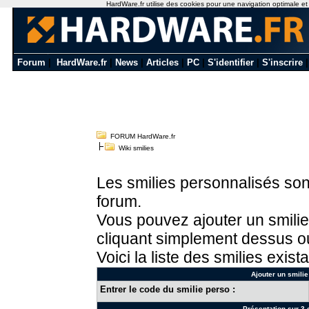
HardWare.fr utilise des cookies pour une navigation optimale et de
Forum
|
HardWare.fr
|
News
|
Articles
|
PC
|
S'identifier
|
S'inscrire
FORUM HardWare.fr
Wiki smilies
Les smilies personnalisés sont
forum.
Vous pouvez ajouter un smilie
cliquant simplement dessus ou
Voici la liste des smilies exista
Ajouter un smilie
Entrer le code du smilie perso :
Présentation sur 3