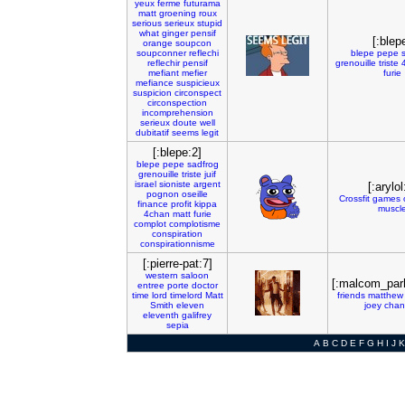
yeux
ferme
futurama
matt
groening
roux
serious
serieux
stupid
what
ginger
pensif
[:blep
orange
soupcon
soupconner
reflechi
blepe
pepe
reflechir
pensif
grenouille
triste
mefiant
mefier
furie
mefiance
suspicieux
suspicion
circonspect
circonspection
incomprehension
serieux
doute
well
dubitatif
seems
legit
[:blepe:2]
blepe
pepe
sadfrog
grenouille
triste
juif
israel
sioniste
argent
[:arylol
pognon
oseille
Crossfit
games
finance
profit
kippa
muscl
4chan
matt
furie
complot
complotisme
conspiration
conspirationnisme
[:pierre-pat:7]
western
saloon
[:malcom_par
entree
porte
doctor
time
lord
timelord
Matt
friends
matthew
Smith
eleven
joey
chan
eleventh
galifrey
sepia
A
B
C
D
E
F
G
H
I
J
K