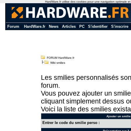
HardWare.fr utilise des cookies pour une navigation optimale et de
Forum
|
HardWare.fr
|
News
|
Articles
|
PC
|
S'identifier
|
S'inscrire
FORUM HardWare.fr
Wiki smilies
Les smilies personnalisés sont
forum.
Vous pouvez ajouter un smilie
cliquant simplement dessus ou
Voici la liste des smilies exista
Ajouter un smilie
Entrer le code du smilie perso :
Présentation sur 3