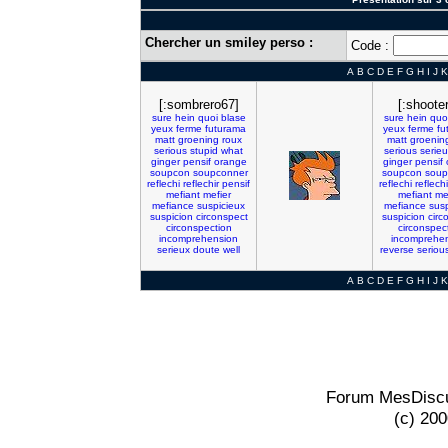
Chercher un smiley perso :
Code :
A
B
C
D
E
F
G
H
I
J
K
[:sombrero67]
[:shooter
sure
hein
quoi
blase
sure
hein
quo
yeux
ferme
futurama
yeux
ferme
fu
matt
groening
roux
matt
groenin
serious
stupid
what
serious
serieu
ginger
pensif
orange
ginger
pensif
soupcon
soupconner
soupcon
soup
reflechi
reflechir
pensif
reflechi
reflechi
mefiant
mefier
mefiant
me
mefiance
suspicieux
mefiance
sus
suspicion
circonspect
suspicion
circ
circonspection
circonspec
incomprehension
incomprehe
serieux
doute
well
reverse
seriou
A
B
C
D
E
F
G
H
I
J
K
Forum MesDiscu
(c) 20