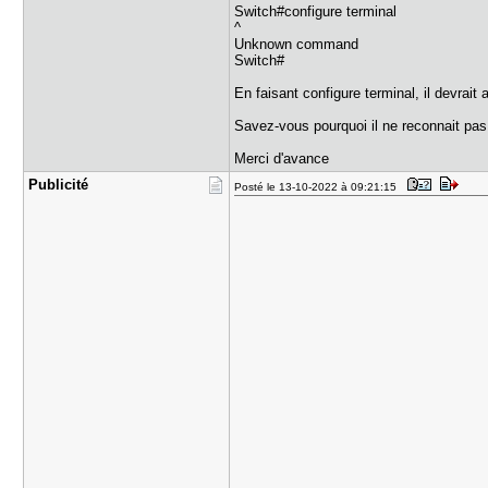
Switch#configure terminal
^
Unknown command
Switch#
En faisant configure terminal, il devrait
Savez-vous pourquoi il ne reconnait pa
Merci d'avance
Publicité
Posté le 13-10-2022 à 09:21:15