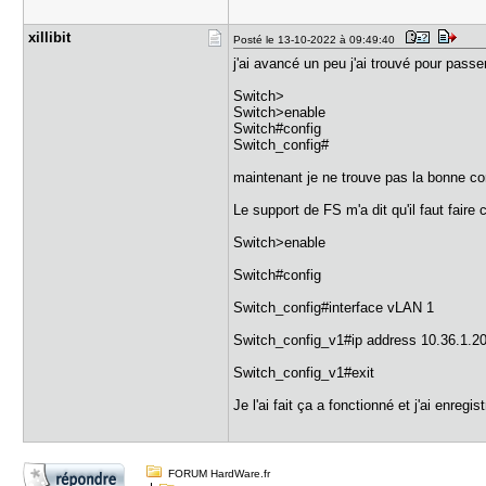
xillibit
Posté le 13-10-2022 à 09:49:40
j'ai avancé un peu j'ai trouvé pour passe
Switch>
Switch>enable
Switch#config
Switch_config#
maintenant je ne trouve pas la bonne co
Le support de FS m'a dit qu'il faut faire
Switch>enable
Switch#config
Switch_config#interface vLAN 1
Switch_config_v1#ip address 10.36.1.2
Switch_config_v1#exit
Je l'ai fait ça a fonctionné et j'ai enregi
FORUM HardWare.fr