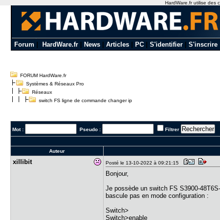
HardWare.fr utilise des c
Forum
|
HardWare.fr
|
News
|
Articles
|
PC
|
S'identifier
|
S'inscrire
FORUM HardWare.fr
Systèmes & Réseaux Pro
Réseaux
switch FS ligne de commande changer ip
Mot :
Pseudo :
Filtrer
Auteur
xillibit
Posté le 13-10-2022 à 09:21:15
Bonjour,
Je possède un switch FS S3900-48T6S-R je
bascule pas en mode configuration :
Switch>
Switch>enable