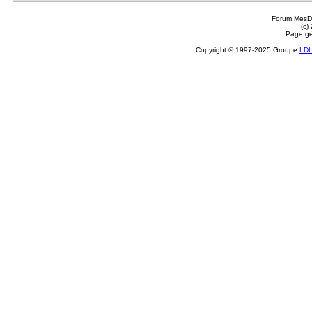
Forum MesDi
(c)
Page gé
Copyright © 1997-2025 Groupe
LD