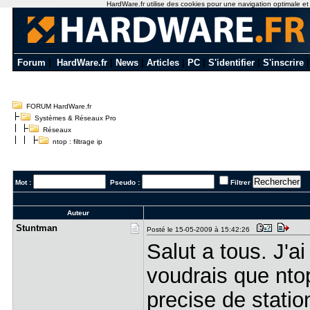
HardWare.fr utilise des cookies pour une navigation optimale et de
Forum
|
HardWare.fr
|
News
|
Articles
|
PC
|
S'identifier
|
S'inscrire
FORUM HardWare.fr
Systèmes & Réseaux Pro
Réseaux
ntop : filtrage ip
Mot :
Pseudo :
Filtrer
Auteur
Stuntman
Posté le 15-05-2009 à 15:42:26
Salut a tous. J'a
voudrais que ntop
precise de stati