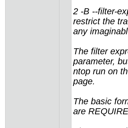
2 -B --filter-e
restrict the t
any imaginabl
The filter exp
parameter, bu
ntop run on t
page.
The basic form
are REQUIR