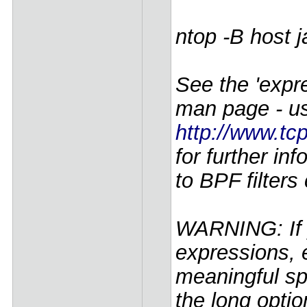
ntop -B host ja
See the 'expr
man page - us
http://www.t
for further in
to BPF filters 
WARNING: If y
expressions, 
meaningful sp
the long option