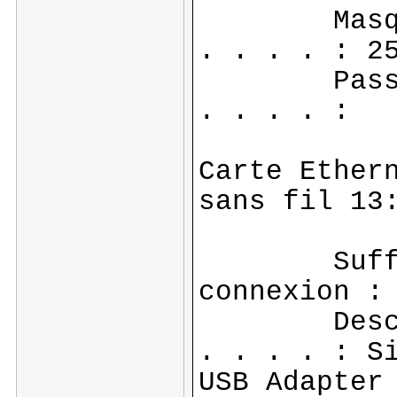
Masque d
. . . . : 2
Passerel
. . . . :
Carte Ether
sans fil 13
Suffixe 
connexion
Descript
. . . . : S
USB Adapter