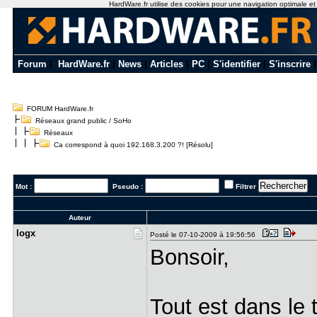
HardWare.fr utilise des cookies pour une navigation optimale et de
Forum
|
HardWare.fr
|
News
|
Articles
|
PC
|
S'identifier
|
S'inscrire
FORUM HardWare.fr
Réseaux grand public / SoHo
Réseaux
Ca correspond à quoi 192.168.3.200 ?! [Résolu]
Mot :
Pseudo :
Filtrer
Auteur
logx
Posté le 07-10-2009 à 19:56:56
Bonsoir,
Tout est dans le 