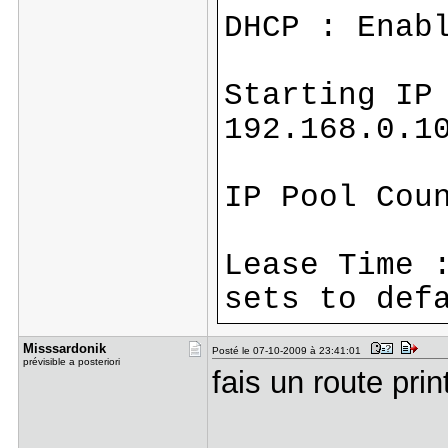
DHCP : E
Starting IP
192.168.0.1
IP Pool Cou
Lease Time 
sets to def
Misssardon​ik
Posté le 07-10-2009 à 23:41:01
prévisible a posteriori
fais un route prin