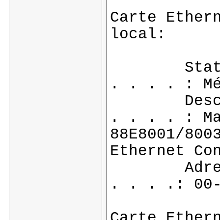
Carte Ether
local:
Statut d
. . . . : M
Descript
. . . . : M
88E8001/800
Ethernet Co
Adresse p
. . . .: 00
Carte Ether