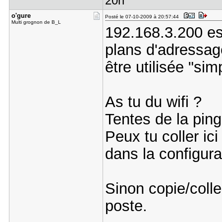
20h
o'gure
Posté le 07-10-2009 à 20:57:44
Multi grognon de B_L
192.168.3.200 es
plans d'adressage
être utilisée "sim
As tu du wifi ?
Tentes de la ping
Peux tu coller ic
dans la configur
Sinon copie/colle 
poste.