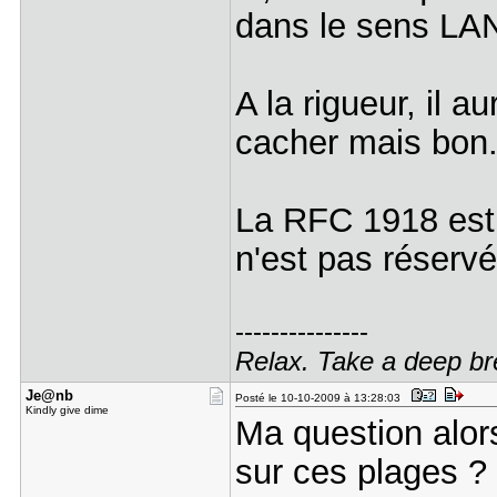
dans le sens LA
A la rigueur, il a
cacher mais bon
La RFC 1918 est 
n'est pas réserv
---------------
Relax. Take a deep br
Je@nb
Posté le 10-10-2009 à 13:28:03
Kindly give dime
Ma question alors
sur ces plages ?