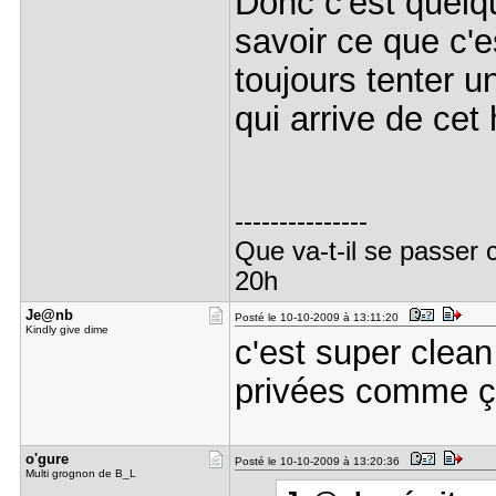
Donc c'est quelq
savoir ce que c'e
toujours tenter un
qui arrive de cet 
---------------
Que va-t-il se passer 
20h
Je@nb
Posté le 10-10-2009 à 13:11:20
Kindly give dime
c'est super clean 
privées comme 
o'gure
Posté le 10-10-2009 à 13:20:36
Multi grognon de B_L