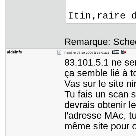
Itin‚raire 
Remarque: Sched
aideinfo
Posté le 08-10-2009 à 13:01:11
83.101.5.1 ne se
ça semble lié à t
Vas sur le site n
Tu fais un scan 
devrais obtenir l
l'adresse MAc, t
même site pour o