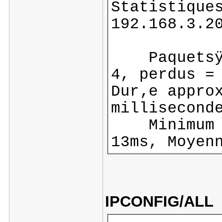
Statistique
192.168.3.2
Paquetsÿ: 
4, perdus =
Dur‚e appro
millisecond
Minimum = 
13ms, Moyen
IPCONFIG/ALL