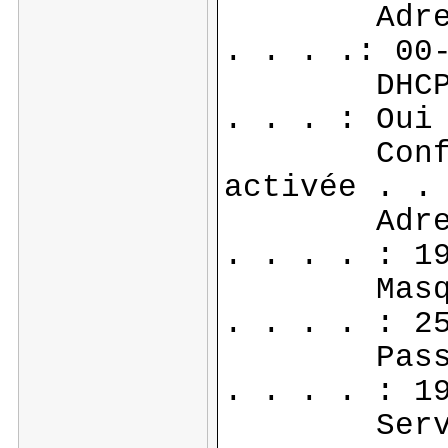
Adresse p
. . . .: 00
DHCP acti
. . . : Oui
Configur
activée . .
Adresse 
. . . . : 1
Masque d
. . . . : 2
Passerel
. . . . : 1
Serveur 