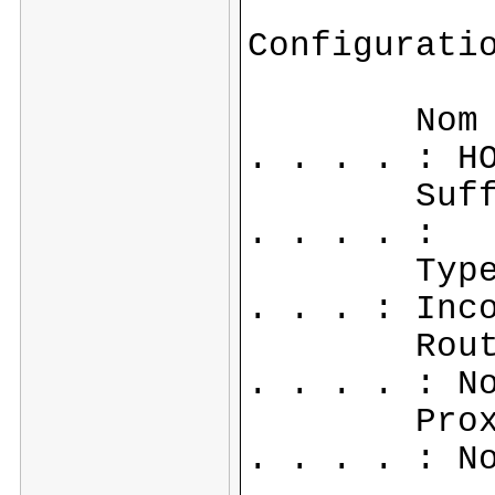
Configurati
Nom de l
. . . . : H
Suffixe 
. . . . :
Type de n
. . . : Inc
Routage 
. . . . : N
Proxy WI
. . . . : N