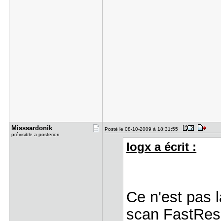
Misssardon​ik
Posté le 08-10-2009 à 18:31:55
prévisible a posteriori
logx a écrit :
Ce n'est pas l
scan FastReso