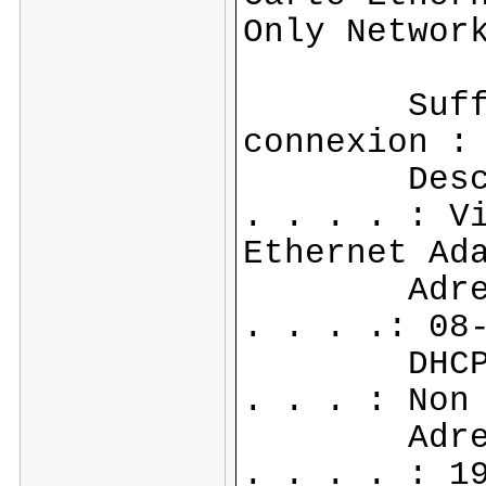
Only Networ
Suffixe 
connexion
Descript
. . . . : V
Ethernet Ad
Adresse p
. . . .: 08
DHCP acti
. . . : Non
Adresse 
. . . . : 1