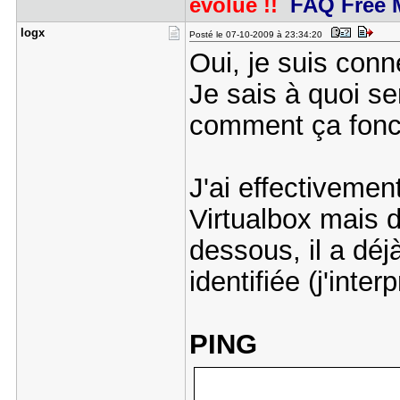
évolué !!
FAQ Free 
logx
Posté le 07-10-2009 à 23:34:20
Oui, je suis conn
Je sais à quoi s
comment ça fon
J'ai effectiveme
Virtualbox mais d
dessous, il a déj
identifiée (j'inter
PING