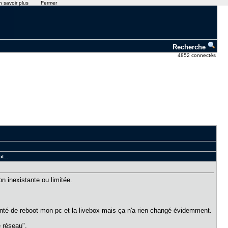
n savoir plus
Fermer
Recherche
4852 connectés
t...
n inexistante ou limitée.
 tenté de reboot mon pc et la livebox mais ça n'a rien changé évidemment.
e réseau".