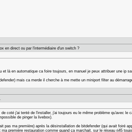
ox en direct ou par l'intermédiaire d'un switch ?
seau et là en automatique ca foire toujours, en manuel je peux attribuer une ip
(bitdefender) mais ca merde il cherche à me mette un miniport filter au démarra
.
e coté j'ai tenté de l'installer, j'ai toujours eu le même problème qu'avec le câ
mpossible de pinger la livebox).
ait pas ma première) après la désinstallation de bitdefender (qui avait foiré ap
ant ma première restauration comme quand ça marchait, sur le réseau rj45 touj