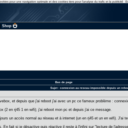
ookies pour une navigation optimale et des cookies tiers pour l'analyse du trafic et la publicité
E
|
Shop
Bas de page
Sujet :
connexion au reseau impossible depuis un reboo
ivebox, et depuis que j'ai reboot j'ai avec un pc ce fameux problème : connexio
box (2 en rj45 1 en wifi); j'ai reboot mon pc et depuis j'ai ce message.
jours un accès normal au réseau et à internet (un en rj45 et un en wifi). J'ai
En fait si je désactive puis réactive il reste à l'infini sur "lecture de l'adress