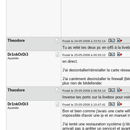
Theodore
Posté le 24-05-2008 à 23:51:14
Tu as relié tes deux pc en rj45 à la liveb
Dr1nkOrDi3
Posté le 25-05-2008 à 00:20:12
Apatride
en direct.
J'ai desisntaller/réinstaller la carte ré
J'ai carrément desinstaller le firewall 
plus rien de bitdefender.
Theodore
Posté le 25-05-2008 à 08:54:14
Inverse tes ports sur la livebox pour voir
Dr1nkOrDi3
Posté le 25-05-2008 à 10:47:41
Apatride
Bon et bien comme j'avais une carte wifi d
impossible d'avoir une ip et en manuel i
J'ai tenté une restauration système (c'ét
arrivait pas à arrêter un service) et av