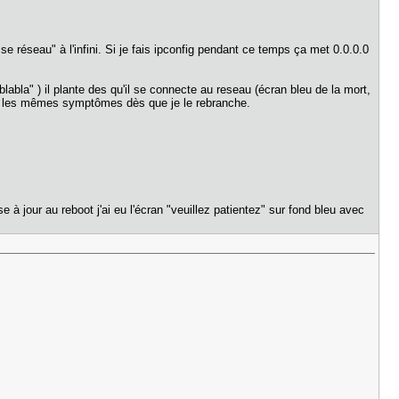
se réseau" à l'infini. Si je fais ipconfig pendant ce temps ça met 0.0.0.0
labla" ) il plante des qu'il se connecte au reseau (écran bleu de la mort,
urs les mêmes symptômes dès que je le rebranche.
 à jour au reboot j'ai eu l'écran "veuillez patientez" sur fond bleu avec