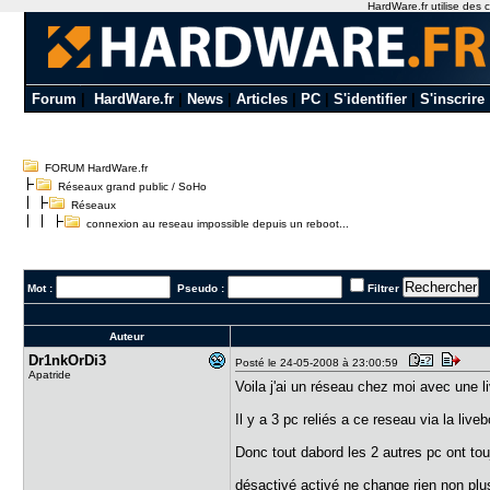
HardWare.fr utilise des c
Forum
|
HardWare.fr
|
News
|
Articles
|
PC
|
S'identifier
|
S'inscrire
FORUM HardWare.fr
Réseaux grand public / SoHo
Réseaux
connexion au reseau impossible depuis un reboot...
Mot :
Pseudo :
Filtrer
Auteur
Dr1nkOrDi3
Posté le 24-05-2008 à 23:00:59
Apatride
Voila j'ai un réseau chez moi avec une l
Il y a 3 pc reliés a ce reseau via la live
Donc tout dabord les 2 autres pc ont tou
désactivé activé ne change rien non plus. 