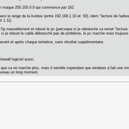
c un maque 255.255.0.0 qui commence par 162.
ns le range de la livebox (entre 192.168.1.10 et .50), idem "lecture de l'adres
t 1.11)
l'ip manuellement et reboot le pc (parceque si je rebranche ca remet "lecture b
), si je reboot le cable débranché pas de problème, le pc marche mais toujo
c avant et après chaque tentative, sans résultat supplémentaire.
rewall logiciel aussi.
our que ca ne marche plus, mais il semble cependant que windows à fait une mise
e bureau un long moment.