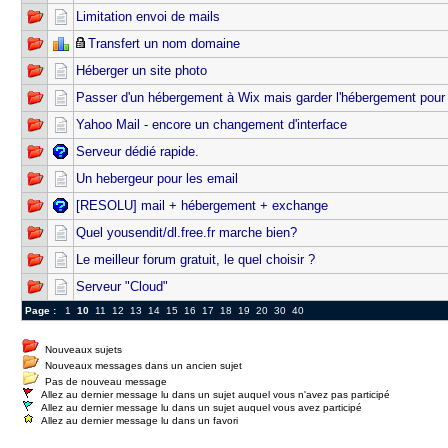
Limitation envoi de mails
Transfert un nom domaine
Héberger un site photo
Passer d'un hébergement à Wix mais garder l'hébergement pour 
Yahoo Mail - encore un changement d'interface
Serveur dédié rapide.
Un hebergeur pour les email
[RESOLU] mail + hébergement + exchange
Quel yousendit/dl.free.fr marche bien?
Le meilleur forum gratuit, le quel choisir ?
Serveur "Cloud"
Page :
1
10
11
12
13
14
15
16
17
18
19
20
30
40
Nouveaux sujets
Nouveaux messages dans un ancien sujet
Pas de nouveau message
Allez au dernier message lu dans un sujet auquel vous n'avez pas participé
Allez au dernier message lu dans un sujet auquel vous avez participé
Allez au dernier message lu dans un favori