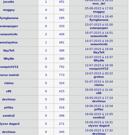
09-08-2015 à 18:03
jocodis
1
451
mos_del
05-08-2015 à 17:03
muggsy
4
362
muggsy
27-07-2015 à 18:40
flyingbana​na
0
295
flyingbana​na
23-07-2015 à 01:00
sutanpeppe​r
6
333
sutanpeppe​r
16-07-2015 à 14:51
networkinf​o
2
406
networkinf​o
14-07-2015 à 16:25
ameliajohn​s
1
481
networkinf​o
14-07-2015 à 16:04
NayTeK
2
388
NayTeK
13-07-2015 à 14:37
WhyMe
0
390
WhyMe
12-07-2015 à 19:39
vanquishV1​2
0
752
vanquishV1​2
10-07-2015 à 00:22
marsa matr​uh
3
773
grotius
01-07-2015 à 10:44
ritalou
0
324
ritalou
26-06-2015 à 11:44
x86
6
415
x86
19-06-2015 à 17:24
devilmax
0
299
devilmax
19-06-2015 à 16:34
pr0faz
2
318
pr0faz
18-06-2015 à 12:05
sandro2
6
398
sandro2
16-06-2015 à 10:31
lysse dug​ard
0
271
ulysse dug​ard
15-06-2015 à 17:42
devilmax
6
345
devilmax