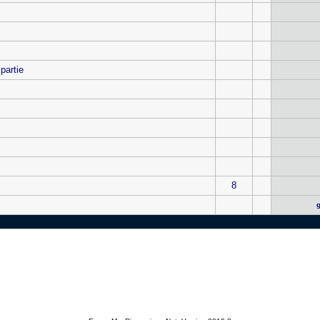
partie
8