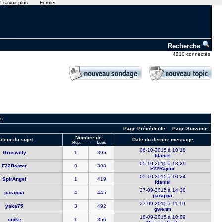
n savoir plus
Fermer
Recherche
4210 connectés
ls
Page Précédente
Page Suivante
Nombre de
uteur du sujet
Date du dernier message
Rép.
Lues
06-10-2015 à 10:18
Groswilly
1
395
fdaniel
05-10-2015 à 13:29
F22Raptor
0
308
F22Raptor
05-10-2015 à 10:24
SpirAngel
1
419
fdaniel
27-09-2015 à 14:38
parappa
4
445
parappa
27-09-2015 à 11:19
yaka75
3
492
gwenm
18-09-2015 à 10:09
snike
1
356