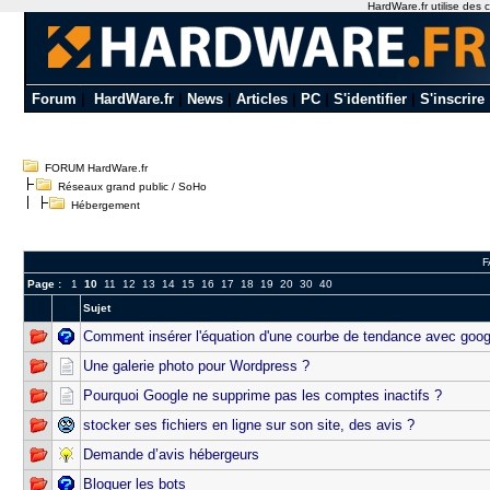
HardWare.fr utilise des c
Forum
|
HardWare.fr
|
News
|
Articles
|
PC
|
S'identifier
|
S'inscrire
FORUM HardWare.fr
Réseaux grand public / SoHo
Hébergement
F
Page :
1
10
11
12
13
14
15
16
17
18
19
20
30
40
Sujet
Comment insérer l'équation d'une courbe de tendance avec goog
Une galerie photo pour Wordpress ?
Pourquoi Google ne supprime pas les comptes inactifs ?
stocker ses fichiers en ligne sur son site, des avis ?
Demande d’avis hébergeurs
Bloquer les bots