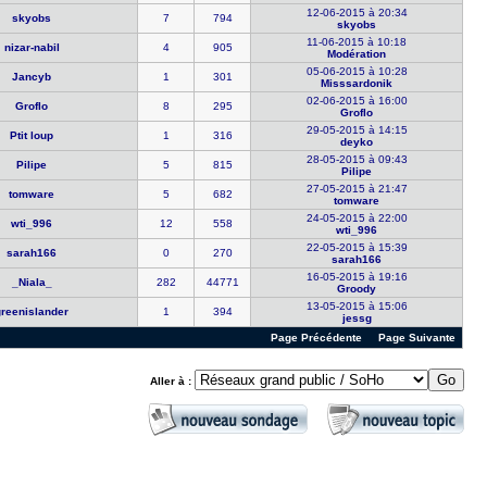
12-06-2015 à 20:34
skyobs
7
794
skyobs
11-06-2015 à 10:18
nizar-nabi​l
4
905
Modération
05-06-2015 à 10:28
Jancyb
1
301
Misssardon​ik
02-06-2015 à 16:00
Groflo
8
295
Groflo
29-05-2015 à 14:15
Ptit loup
1
316
deyko
28-05-2015 à 09:43
Pilipe
5
815
Pilipe
27-05-2015 à 21:47
tomware
5
682
tomware
24-05-2015 à 22:00
wti_996
12
558
wti_996
22-05-2015 à 15:39
sarah166
0
270
sarah166
16-05-2015 à 19:16
_Niala_
282
44771
Groody
13-05-2015 à 15:06
greenislan​der
1
394
jessg
Page Précédente
Page Suivante
Aller à :