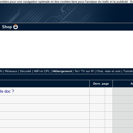
ookies pour une navigation optimale et des cookies tiers pour l'analyse du trafic et la publicité
E
|
Shop
AI
|
Réseaux
|
Sécurité
|
WiFi et CPL
|
Hébergement
|
Tel / TV sur IP
|
Chat, visio et voix
|
Tutorie
Dern. page
A
le doc ?