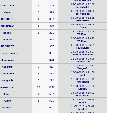
Misssardon​ik
04-09-2015 à 12:50
Petlo_Lith​i
1
265
nnwldxdel
03-09-2015 à 18:08
elojar
3
373
pti_yodade​l
03-09-2015 à 12:35
HERIBERT
4
337
HERIBERT
02-09-2015 à 19:04
margotte14
6
330
o'gure
28-08-2015 à 12:04
theoask
1
271
Wolfman
25-08-2015 à 23:42
theoask
6
518
Wolfman
25-08-2015 à 06:51
HERIBERT
4
367
HERIBERT
24-08-2015 à 23:07
erceker u​nited
6
331
berceker u​nited
21-08-2015 à 23:06
clembrizou
6
378
clembrizou
19-08-2015 à 23:33
Naografix
2
311
Naografix
18-08-2015 à 21:30
Pelletier0​3
3
484
mbl
18-08-2015 à 21:19
Naografix
0
272
Naografix
17-08-2015 à 21:03
matzouxdel
27
1240
Djeng0
14-08-2015 à 16:02
fabz_
1
507
Pastoufois
13-08-2015 à 10:18
rvjura
5
691
rvjura
11-08-2015 à 09:01
Mario XX
2
661
bardiel