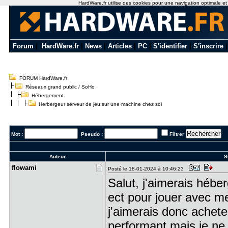
HardWare.fr utilise des cookies pour une navigation optimale et de
Forum
|
HardWare.fr
|
News
|
Articles
|
PC
|
S'identifier
|
S'inscrire
FORUM HardWare.fr
Réseaux grand public / SoHo
Hébergement
Herbergeur serveur de jeu sur une machine chez soi
Mot :
Pseudo :
Filtrer
Auteur
Su
flowami
Posté le 18-01-2024 à 10:46:23
Salut, j'aimerais hébe
ect pour jouer avec 
j'aimerais donc achet
performant mais je ne