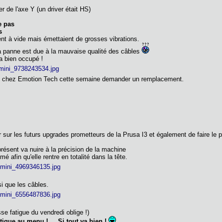
r de l'axe Y (un driver était HS)
e pas
s
t à vide mais émettaient de grosses vibrations.
la panne est due à la mauvaise qualité des câbles
 a bien occupé !
irai chez Emotion Tech cette semaine demander un remplacement.
 sur les futurs upgrades prometteurs de la Prusa I3 et également de faire le 
résent va nuire à la précision de la machine
mé afin qu'elle rentre en totalité dans la tête.
i que les câbles.
se fatigue du vendredi oblige !)
que au menu !.... Si tout va bien !