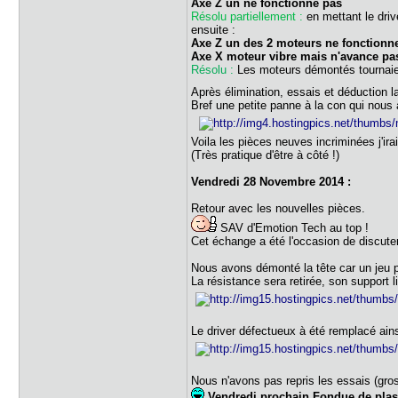
Axe Z un ne fonctionne pas
Résolu partiellement :
en mettant le drive
ensuite :
Axe Z un des 2 moteurs ne fonctionn
Axe X moteur vibre mais n'avance pa
Résolu :
Les moteurs démontés tournaien
Après élimination, essais et déduction 
Bref une petite panne à la con qui nous
Voila les pièces neuves incriminées j'
(Très pratique d'être à côté !)
Vendredi 28 Novembre 2014 :
Retour avec les nouvelles pièces.
SAV d'Emotion Tech au top !
Cet échange a été l'occasion de discuter
Nous avons démonté la tête car un jeu p
La résistance sera retirée, son support li
Le driver défectueux à été remplacé ains
Nous n'avons pas repris les essais (gros
Vendredi prochain Fondue de plasti