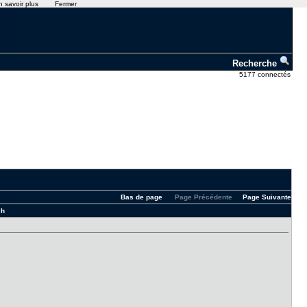
n savoir plus
Fermer
Recherche
5177 connectés
Bas de page
Page Précédente
Page Suivante
ch