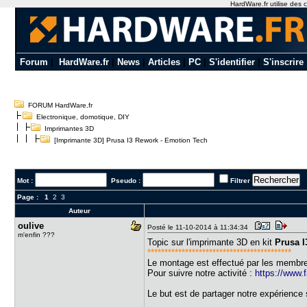
HardWare.fr utilise des c
Forum
|
HardWare.fr
|
News
|
Articles
|
PC
|
S'identifier
|
S'inscrire
FORUM HardWare.fr
Electronique, domotique, DIY
Imprimantes 3D
[Imprimante 3D] Prusa I3 Rework - Emotion Tech
Mot :
Pseudo :
Filtrer
Page :
1
2
3
Auteur
oulive
Posté le 11-10-2014 à 11:34:34
m'enfin ???
Topic sur l'imprimante 3D en kit
Prusa 
******************************************
Le montage est effectué par les membre
Pour suivre notre activité :
https://www.
Le but est de partager notre expérience