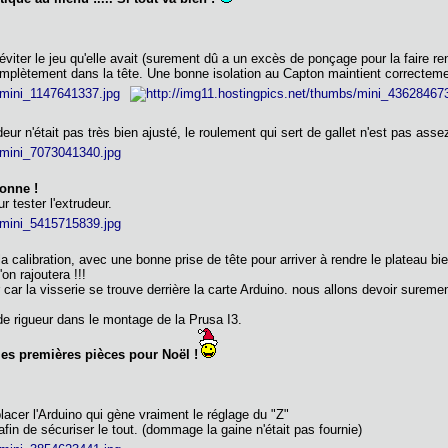
éviter le jeu qu'elle avait (surement dû a un excès de ponçage pour la faire ren
mplètement dans la tête. Une bonne isolation au Capton maintient correcteme
 n'était pas très bien ajusté, le roulement qui sert de gallet n'est pas asse
ionne !
r tester l'extrudeur.
alibration, avec une bonne prise de tête pour arriver à rendre le plateau bien
on rajoutera !!!
er car la visserie se trouve derrière la carte Arduino. nous allons devoir sureme
de rigueur dans le montage de la Prusa I3.
les premières pièces pour Noël !
acer l'Arduino qui gène vraiment le réglage du "Z"
afin de sécuriser le tout. (dommage la gaine n'était pas fournie)