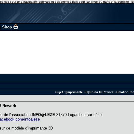
ookies pour une navigation optimale et des cookies tiers pour l'analyse du trafic et la publicité
E
|
Shop
Sujet :
[Imprimante 3D] Prusa I3 Rework - Emotion Te
I3 Rework
s de l'association
INFO@LEZE
31870 Lagardelle sur Lèze.
facebook.com/infoaleze
 sur ce modèle d'imprimante 3D