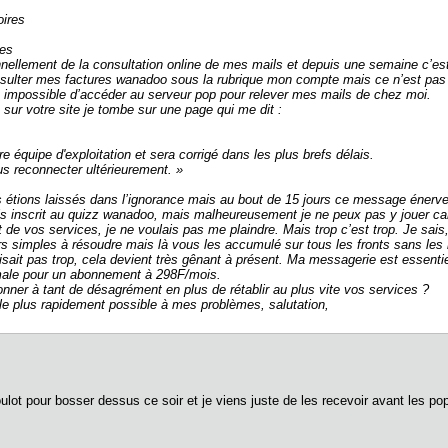
oires
les
ionnellement de la consultation online de mes mails et depuis une semaine c’es
consulter mes factures wanadoo sous la rubrique mon compte mais ce n’est pas
e, impossible d’accéder au serveur pop pour relever mes mails de chez moi.
 sur votre site je tombe sur une page qui me dit :
re équipe d'exploitation et sera corrigé dans les plus brefs délais.
s reconnecter ultérieurement. »
 étions laissés dans l’ignorance mais au bout de 15 jours ce message énerv
uis inscrit au quizz wanadoo, mais malheureusement je ne peux pas y jouer ca
t de vos services, je ne voulais pas me plaindre. Mais trop c’est trop. Je sais
s simples à résoudre mais là vous les accumulé sur tous les fronts sans les
sait pas trop, cela devient très gênant à présent. Ma messagerie est essentie
male pour un abonnement à 298F/mois.
nner à tant de désagrément en plus de rétablir au plus vite vos services ?
 le plus rapidement possible à mes problèmes, salutation,
ulot pour bosser dessus ce soir et je viens juste de les recevoir avant les po