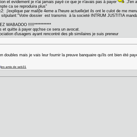
ion et evidement je n'ai jamais payé ce que je n'avais pas à payer
.J'en 
mpte ca se reproduira plus"
2: j'explique par mail(le 4eme a l'heure actuelle)et ils ont le culot de me men
me sitpulant:"Votre dossier est transmis à la societé INTRUM JUSTITIA m
 WABADOO !!!!!***********
s et quitte à payer qqchse ce sera un avocat.
ociation d'usagers ayant rencontré des pb similaires je suis preneur
en doubles mais je vais leur fournir la preuve banquaire qu'ils ont bien été pay
8
les amis de seb31