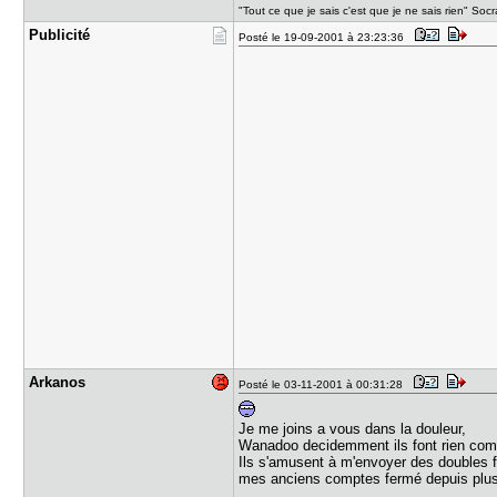
"Tout ce que je sais c'est que je ne sais rien" Socr
Publicité
Posté le 19-09-2001 à 23:23:36
Arkanos
Posté le 03-11-2001 à 00:31:28
Je me joins a vous dans la douleur,
Wanadoo decidemment ils font rien comm
Ils s'amusent à m'envoyer des doubles f
mes anciens comptes fermé depuis plus