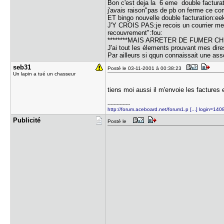
Bon c'est deja la 6 eme double facturat
j'avais raison"pas de pb on ferme ce co
ET bingo nouvelle double facturation:eek
J'Y CROIS PAS:je recois un courrier 
recouvrement":fou:
********MAIS ARRETER DE FUMER CHEZ
J'ai tout les élements prouvant mes dire
Par ailleurs si qqun connaissait une ass
seb31
Posté le 03-11-2001 à 00:38:23
Un lapin a tué un chasseur
tiens moi aussi il m'envoie les factures 
---------------
http://forum.aceboard.net/forum1.p [...] login=140
Publicité
Posté le