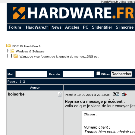
HardWare.fr utilise des c
Forum
|
HardWare.fr
|
News
|
Articles
|
PC
|
S'identifier
|
S'inscrire
FORUM HardWare.fr
Windows & Software
Wanadoo y se foutent de la gueule du monde...DNS out
Mot :
Pseudo :
Filtrer
Page :
1
2
Auteur
boisorbe
Posté le 19-09-2001 à 23:23:36
Reprise du message précédent :
voila ce que je viens de leur envoyer j'
Citation :
Numéro client :
J’aurais bien voulu choisir u