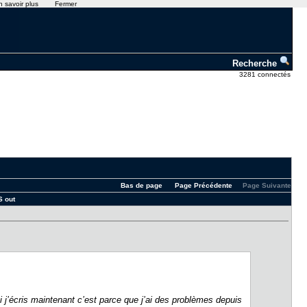
n savoir plus
Fermer
Recherche
3281 connectés
Bas de page
Page Précédente
Page Suivante
S out
i j’écris maintenant c’est parce que j’ai des problèmes depuis