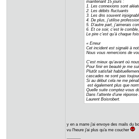
maintenant 15 jours :
1. Les connexions sont aléat
2. Les débits fluctuants
3. Les dns souvent injoignab
4. De plus, j’utilise profess
5. D’autre part, j’aimerais 
6. Et ce soir, c’est le combl
Le pire c’est qu’à chaque fois
« Erreur
Cet incident est signalé à not
Nous vous remercions de vou
C’est mieux qu’avant où nous
Pour finir en beauté je me s
Plutôt satisfait habituellemen
cascades ne sont pas toujour
Si au début cela ne me pénali
est également plus que nor
Quelle suite comptez-vous do
Dans l’attente d’une réponse
Laurent Boisrobert.
y en a marre j'ai envoye des mails du bo
vu l'heure j'ai plus qu'a me coucher
---------------