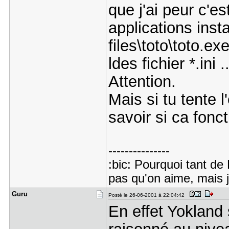
que j'ai peur c'es
applications insta
files\toto\toto.e
ldes fichier *.ini ..
Attention.
Mais si tu tente 
savoir si ca fonc
---------------
:bic: Pourquoi tant de
pas qu'on aime, mais 
Guru
Posté le 26-06-2001 à 22:04:42
En effet Yokland 