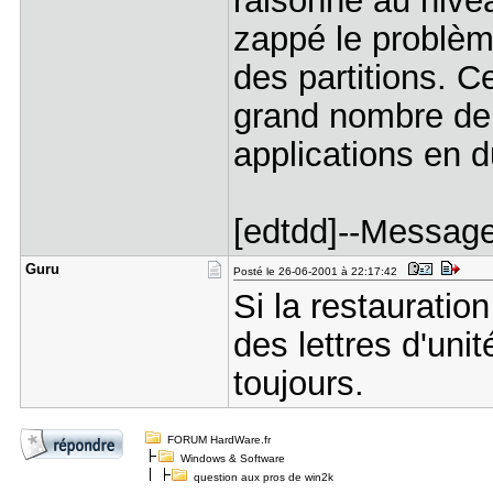
raisonné au nive
zappé le problème
des partitions. C
grand nombre de 
applications en d
[edtdd]--Message
Guru
Posté le 26-06-2001 à 22:17:42
Si la restauratio
des lettres d'uni
toujours.
FORUM HardWare.fr
Windows & Software
question aux pros de win2k