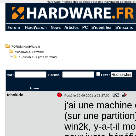
HardWare.fr utilise des cookies pour une navigation optimale et de
Forum
|
HardWare.fr
|
News
|
Articles
|
PC
|
S'identifier
|
S'inscrire
FORUM HardWare.fr
Windows & Software
question aux pros de win2k
Mot :
Pseudo :
Filtrer
Auteur
tchokido
Posté le 26-06-2001 à 21:27:05
j'ai une machine
(sur une partition
win2k, y-a-t-il m