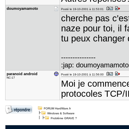
doumoyamam​oto
Posté le 19-10-2001 à 11:53:01
cherche pas c'es
naze pour toi, il f
tu peux changer de
---------------
:jap: doumoyamamoto 
paranoid a​ndroid
Posté le 19-10-2001 à 11:56:00
NC-17
Moi je commencera
protocoles TCP/IP.
FORUM HardWare.fr
Windows & Software
Probléme GRAVE ?