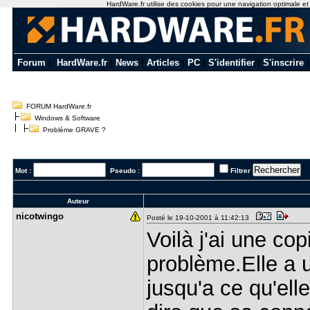
HardWare.fr utilise des cookies pour une navigation optimale et de
Forum
|
HardWare.fr
|
News
|
Articles
|
PC
|
S'identifier
|
S'inscrire
FORUM HardWare.fr
Windows & Software
Probléme GRAVE ?
Mot :
Pseudo :
Filtrer
Auteur
nicotwingo
Posté le 19-10-2001 à 11:42:13
Voilà j'ai une co
problème.Elle 
jusqu'a ce qu'ell