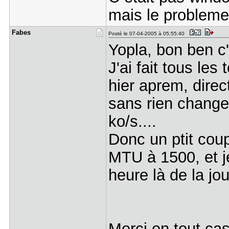
mais le problem
Fabes
Posté le 07-04-2005 à 05:55:40
Yopla, bon ben c'
J'ai fait tous le
hier aprem, direc
sans rien changer
ko/s....
Donc un ptit coup
MTU à 1500, et j
heure là de la j
Merci en tout cas