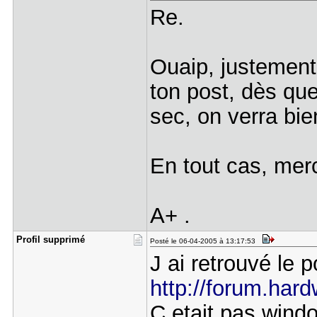
Re.
Ouaip, justement 
ton post, dès que
sec, on verra bi
En tout cas, mer
A+ .
Profil sup​primé
Posté le 06-04-2005 à 13:17:53
J ai retrouvé le p
http://forum.hard
C etait pas wind