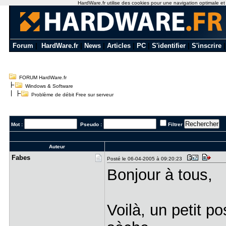
HardWare.fr utilise des cookies pour une navigation optimale et de
Forum
|
HardWare.fr
|
News
|
Articles
|
PC
|
S'identifier
|
S'inscrire
FORUM HardWare.fr
Windows & Software
Problème de débit Free sur serveur
Mot :
Pseudo :
Filtrer
Auteur
Fabes
Posté le 06-04-2005 à 09:20:23
Bonjour à tous,
Voilà, un petit po