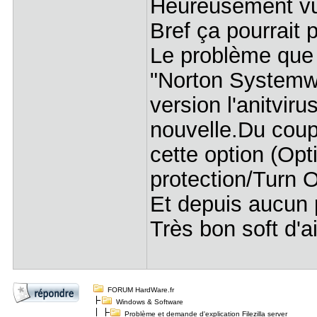
Heureusement vu 
Bref ça pourrait 
Le problème que j
"Norton Systemwo
version l'anitvir
nouvelle.Du coup 
cette option (Opt
protection/Turn Of
Et depuis aucun
Très bon soft d'ail
FORUM HardWare.fr
Windows & Software
Problème et demande d'explication Filezilla server