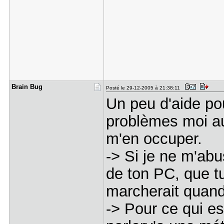
Brain Bug
Posté le 29-12-2005 à 21:38:11
Un peu d'aide pou
problèmes moi aus
m'en occuper.
-> Si je ne m'abu
de ton PC, que tu
marcherait quand
-> Pour ce qui e