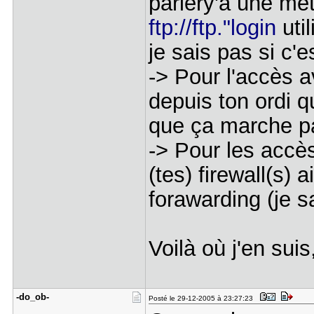
parlery'a une mét
ftp://ftp."login
uti
je sais pas si c'e
-> Pour l'accès 
depuis ton ordi q
que ça marche pa
-> Pour les accès
(tes) firewall(s) 
forawarding (je sa
Voilà où j'en suis,
-do_ob-
Posté le 29-12-2005 à 23:27:23