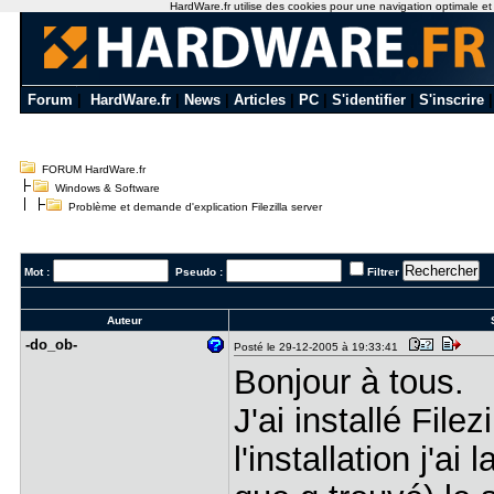
HardWare.fr utilise des cookies pour une navigation optimale et de
Forum
|
HardWare.fr
|
News
|
Articles
|
PC
|
S'identifier
|
S'inscrire
FORUM HardWare.fr
Windows & Software
Problème et demande d'explication Filezilla server
Mot :
Pseudo :
Filtrer
Auteur
S
-do_ob-
Posté le 29-12-2005 à 19:33:41
Bonjour à tous.
J'ai installé Fil
l'installation j'ai