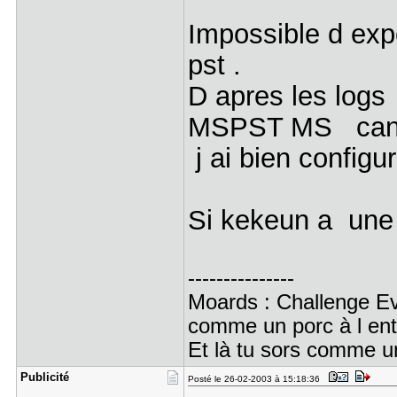
Impossible d expo
pst .
D apres les logs
MSPST MS can n
j ai bien configu
Si kekeun a une 
---------------
Moards : Challenge Ever
comme un porc à l entr
Et là tu sors comme u
Publicité
Posté le 26-02-2003 à 15:18:36