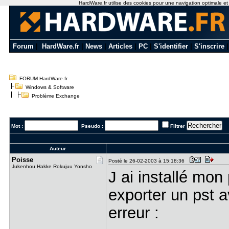
HardWare.fr utilise des cookies pour une navigation optimale et de
Forum
|
HardWare.fr
|
News
|
Articles
|
PC
|
S'identifier
|
S'inscrire
FORUM HardWare.fr
Windows & Software
Problème Exchange
Mot :
Pseudo :
Filtrer
Auteur
Poisse
Posté le 26-02-2003 à 15:18:36
Jukenhou Hakke Rokujuu Yonsho
J ai installé mon
exporter un pst 
erreur :