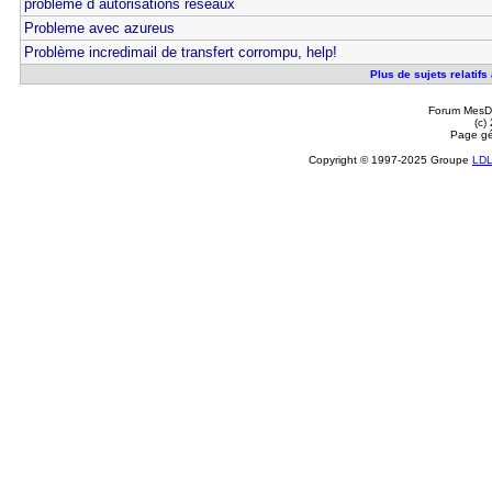
probleme d autorisations reseaux
Probleme avec azureus
Problème incredimail de transfert corrompu, help!
Plus de sujets relatif
Forum MesDi
(c)
Page gé
Copyright © 1997-2025 Groupe
LD