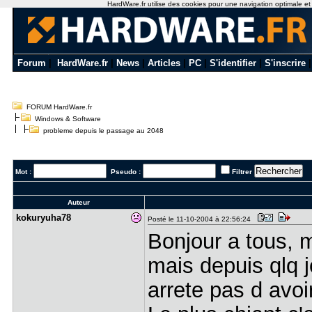
HardWare.fr utilise des cookies pour une navigation optimale et de
Forum
|
HardWare.fr
|
News
|
Articles
|
PC
|
S'identifier
|
S'inscrire
FORUM HardWare.fr
Windows & Software
probleme depuis le passage au 2048
Mot :
Pseudo :
Filtrer
Auteur
kokuryuha7​8
Posté le 11-10-2004 à 22:56:24
Bonjour a tous, mo
mais depuis qlq j
arrete pas d avo