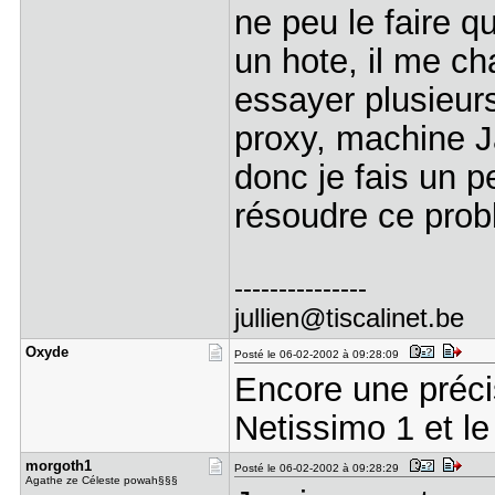
ne peu le faire q
un hote, il me cha
essayer plusieur
proxy, machine Ja
donc je fais un p
résoudre ce prob
---------------
jullien@tiscalinet.be
Oxyde
Posté le 06-02-2002 à 09:28:09
Encore une préci
Netissimo 1 et l
morgoth1
Posté le 06-02-2002 à 09:28:29
Agathe ze Céleste powah§§§