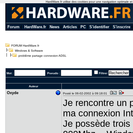
HardWare.fr utilise des cookies pour une navigation optimale et de
Forum
|
HardWare.fr
|
News
|
Articles
|
PC
|
S'identifier
|
S'inscrire
FORUM HardWare.fr
Windows & Software
problème partage connexion ADSL
Mot :
Pseudo :
Filtrer
Auteur
Oxyde
Posté le 06-02-2002 à 09:18:01
Je rencontre un 
ma connexion Int
Je possède trois 