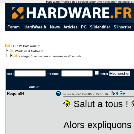
HardWare.fr utilise des cookies pour une navigation optimale et de
Forum
|
HardWare.fr
|
News
|
Articles
|
PC
|
S'identifier
|
S'inscrire
FORUM HardWare.fr
Windows & Software
Partager "connection au réseau local" en wifi .
Mot :
Pseudo :
Filtrer
Auteur
Requin94
Posté le 29-12-2005 à 15:56:16
Salut a tous !
Alors expliquons