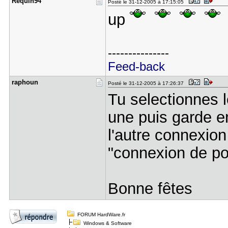
Requin94
Posté le 31-12-2005 à 17:15:05
up
---------------
Feed-back
raphoun
Posté le 31-12-2005 à 17:26:37
Tu selectionnes 
une puis garde en
l'autre connexion 
"connexion de po
Bonne fêtes
FORUM HardWare.fr
Windows & Software