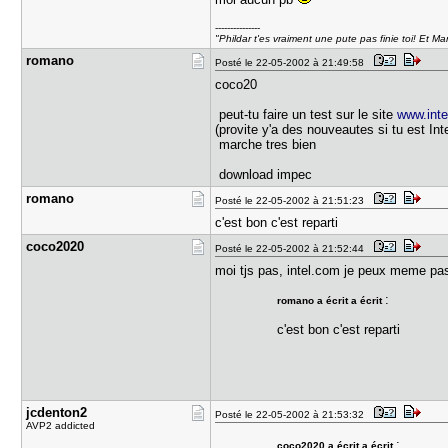
---------------
"Phildar t'es vraiment une pute pas finie toi! Et Ma
romano
Posté le 22-05-2002 à 21:49:58
coco20
peut-tu faire un test sur le site
www.int
(provite y'a des nouveautes si tu est Inte
marche tres bien
download impec
romano
Posté le 22-05-2002 à 21:51:23
c'est bon c'est reparti
coco2020
Posté le 22-05-2002 à 21:52:44
moi tjs pas, intel.com je peux meme pas 
:
romano a écrit a écrit
c'est bon c'est reparti
jcdenton2
Posté le 22-05-2002 à 21:53:32
AVP2 addicted
:
coco2020 a écrit a écrit