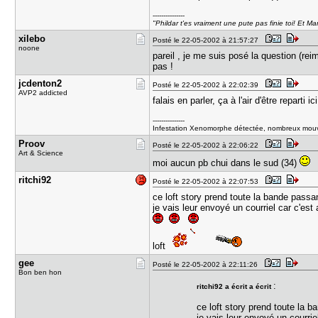
---------------
"Phildar t'es vraiment une pute pas finie toi! Et Ma
xilebo
Posté le 22-05-2002 à 21:57:27
noone
pareil , je me suis posé la question (re
pas !
jcdenton2
Posté le 22-05-2002 à 22:02:39
AVP2 addicted
falais en parler, ça à l'air d'être reparti ic
---------------
Infestation Xenomorphe détectée, nombreux mou
Proov
Posté le 22-05-2002 à 22:06:22
Art & Science
moi aucun pb chui dans le sud (34)
ritchi92
Posté le 22-05-2002 à 22:07:53
ce loft story prend toute la bande passa
je vais leur envoyé un courriel car c'est
loft
gee
Posté le 22-05-2002 à 22:11:26
Bon ben hon
:
ritchi92 a écrit a écrit
ce loft story prend toute la 
je vais leur envoyé un courrie