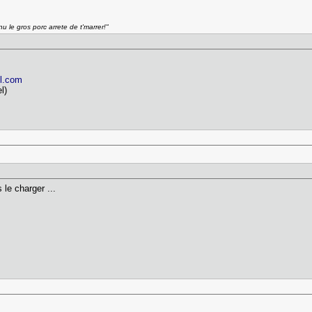
nu le gros porc arrete de t'marrer!"
el.com
l)
le charger ...