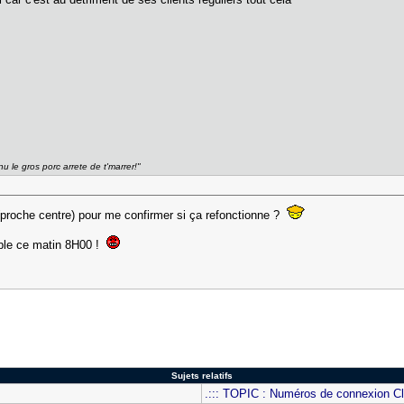
nu le gros porc arrete de t'marrer!"
roche centre) pour me confirmer si ça refonctionne ?
ible ce matin 8H00 !
Sujets relatifs
.::: TOPIC : Numéros de connexion Clu