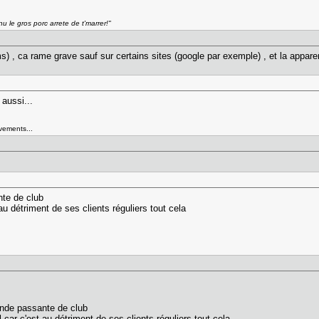
nu le gros porc arrete de t'marrer!"
ims) , ca rame grave sauf sur certains sites (google par exemple) , et la app
i aussi...
vements...
nte de club
 au détriment de ses clients réguliers tout cela
bande passante de club
l car c'est au détriment de ses clients réguliers tout cela