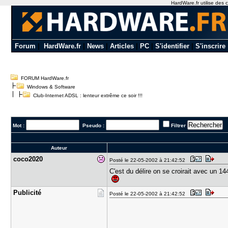
HardWare.fr utilise des c
Forum
|
HardWare.fr
|
News
|
Articles
|
PC
|
S'identifier
|
S'inscrire
FORUM HardWare.fr
Windows & Software
Club-Internet ADSL : lenteur extrême ce soir !!!
Mot :
Pseudo :
Filtrer
Auteur
coco2020
Posté le 22-05-2002 à 21:42:52
C'est du délire on se croirait avec un 14
Publicité
Posté le 22-05-2002 à 21:42:52