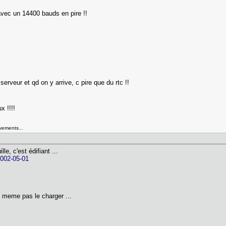
 avec un 14400 bauds en pire !!
serveur et qd on y arrive, c pire que du rtc !!
x !!!!
vements...
le, c'est édifiant ...
 2002-05-01
ux meme pas le charger ...