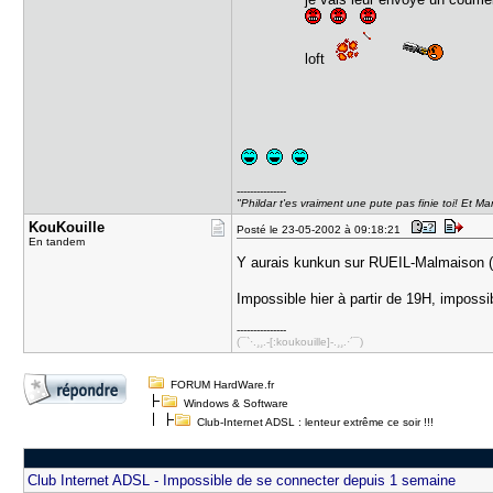
loft
---------------
"Phildar t'es vraiment une pute pas finie toi! Et Ma
KouKouille
Posté le 23-05-2002 à 09:18:21
En tandem
Y aurais kunkun sur RUEIL-Malmaison (p
Impossible hier à partir de 19H, imposs
---------------
(¯`·.¸¸.-[:koukouille]-.¸¸.·´¯)
FORUM HardWare.fr
Windows & Software
Club-Internet ADSL : lenteur extrême ce soir !!!
Club Internet ADSL - Impossible de se connecter depuis 1 semaine