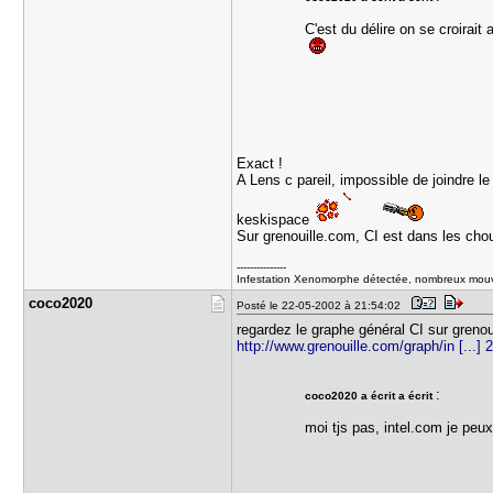
C'est du délire on se croirait
Exact !
A Lens c pareil, impossible de joindre le 
keskispace
Sur grenouille.com, CI est dans les chou
---------------
Infestation Xenomorphe détectée, nombreux mou
coco2020
Posté le 22-05-2002 à 21:54:02
regardez le graphe général CI sur grenouil
http://www.grenouille.com/graph/in [...]
:
coco2020 a écrit a écrit
moi tjs pas, intel.com je pe