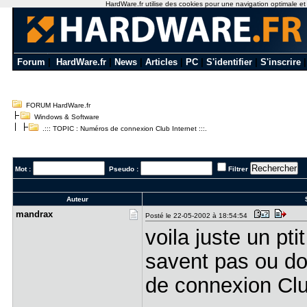
HardWare.fr utilise des cookies pour une navigation optimale et de
Forum
|
HardWare.fr
|
News
|
Articles
|
PC
|
S'identifier
|
S'inscrire
FORUM HardWare.fr
Windows & Software
.::: TOPIC : Numéros de connexion Club Internet :::.
Mot :
Pseudo :
Filtrer
Auteur
S
mandrax
Posté le 22-05-2002 à 18:54:54
voila juste un pti
savent pas ou don
de connexion Club