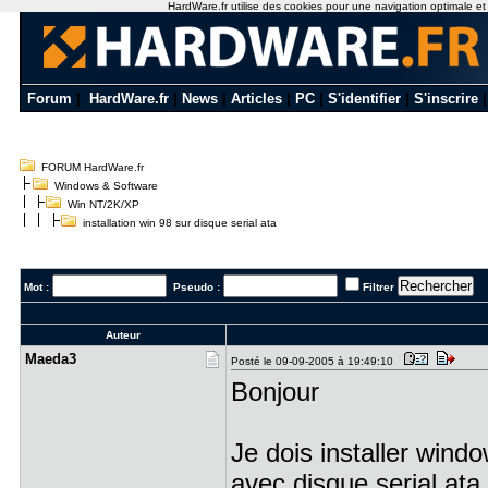
HardWare.fr utilise des cookies pour une navigation optimale et de
Forum
|
HardWare.fr
|
News
|
Articles
|
PC
|
S'identifier
|
S'inscrire
FORUM HardWare.fr
Windows & Software
Win NT/2K/XP
installation win 98 sur disque serial ata
Mot :
Pseudo :
Filtrer
Auteur
Maeda3
Posté le 09-09-2005 à 19:49:10
Bonjour
Je dois installer wind
avec disque serial ata.