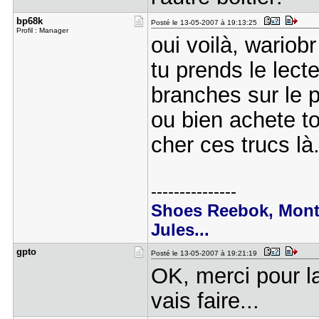
bp68k
Posté le 13-05-2007 à 19:13:25
Profil : Manager
oui voilà, wariobr
tu prends le lect
branches sur le p
ou bien achete to
cher ces trucs là
---------------
Shoes Reebok, Montr
Jules...
gpto
Posté le 13-05-2007 à 19:21:19
OK, merci pour la
vais faire...