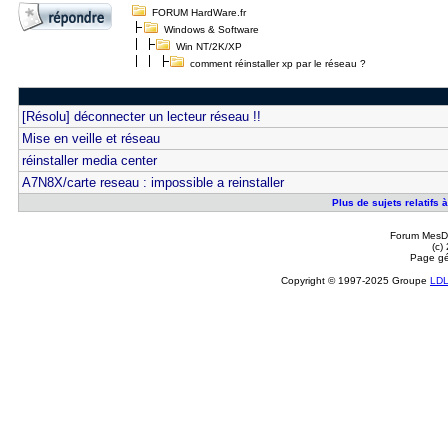
FORUM HardWare.fr
Windows & Software
Win NT/2K/XP
comment réinstaller xp par le réseau ?
[Résolu] déconnecter un lecteur réseau !!
Mise en veille et réseau
réinstaller media center
A7N8X/carte reseau : impossible a reinstaller
Plus de sujets relatifs 
Forum MesDi
(c)
Page gé
Copyright © 1997-2025 Groupe
LD