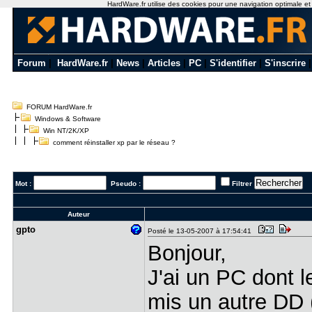
HardWare.fr utilise des cookies pour une navigation optimale et de
Forum
|
HardWare.fr
|
News
|
Articles
|
PC
|
S'identifier
|
S'inscrire
FORUM HardWare.fr
Windows & Software
Win NT/2K/XP
comment réinstaller xp par le réseau ?
Mot :
Pseudo :
Filtrer
Auteur
gpto
Posté le 13-05-2007 à 17:54:41
Bonjour,
J'ai un PC dont l
mis un autre DD (