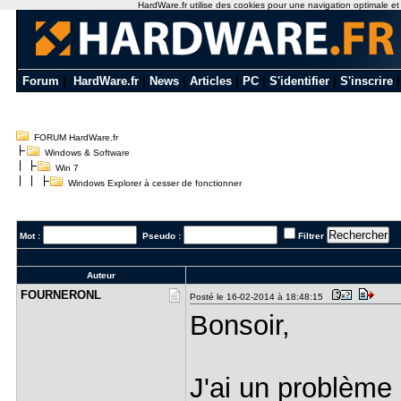
HardWare.fr utilise des cookies pour une navigation optimale et de
Forum
|
HardWare.fr
|
News
|
Articles
|
PC
|
S'identifier
|
S'inscrire
FORUM HardWare.fr
Windows & Software
Win 7
Windows Explorer à cesser de fonctionner
Mot :
Pseudo :
Filtrer
Auteur
FOURNERONL
Posté le 16-02-2014 à 18:48:15
Bonsoir,
J'ai un problèm