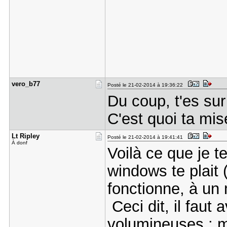
vero_b77
Posté le 21-02-2014 à 19:36:22
Du coup, t'es su
C'est quoi ta mis
Lt Ripley
Posté le 21-02-2014 à 19:41:41
À donf
Voilà ce que je te
windows te plait (
fonctionne, à un
Ceci dit, il faut 
volumineuses : m