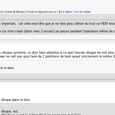
ave cookies
||
Mangez 5 fruits et légumes par an !
||
Le digital, c'est les doigts
 important, car cela veut dire que je ne dois plus utiliser du tout ce HDD ensu
 car mon crash (dans mes 2 essais) se passe pendant l'opération même de clo
 disque système, tu dois faire attention à ce que l'ancien disque ne soit plus
ws ne sait pas quoi faire de 2 partitions de boot ayant strictement le même 
ns le bios
r disque dans le bios
 disque, oui.