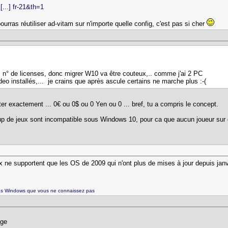
...] fr-21&th=1
pourras réutiliser ad-vitam sur n'importe quelle config, c'est pas si cher
s n° de licenses, donc migrer W10 va être couteux,.. comme j'ai 2 PC
ideo installés,... je crains que après ascule certains ne marche plus :-(
ter exactement ... 0€ ou 0$ ou 0 Yen ou 0 ... bref, tu a compris le concept.
up de jeux sont incompatible sous Windows 10, pour ca que aucun joueur sur ce
x ne supportent que les OS de 2009 qui n'ont plus de mises à jour depuis janvi
es Windows que vous ne connaissez pas
age