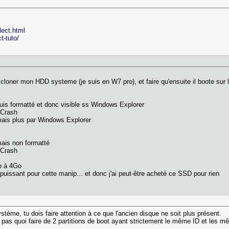
flect.html
ct-tuto/
e cloner mon HDD systeme (je suis en W7 pro), et faire qu'ensuite il boote sur
puis formatté et donc visible ss Windows Explorer
 Crash
mais plus par Windows Explorer
mais non formatté
 Crash
o à 4Go
uissant pour cette manip... et donc j'ai peut-être acheté ce SSD pour rien
tème, tu dois faire attention à ce que l'ancien disque ne soit plus présent.
 pas quoi faire de 2 partitions de boot ayant strictement le même ID et les m