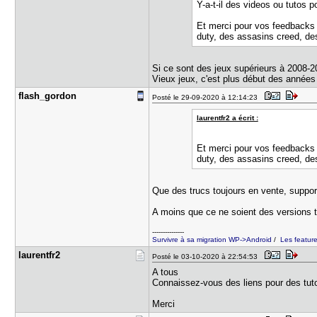
Y-a-t-il des videos ou tutos p
Et merci pour vos feedbacks su
duty, des assasins creed, des 
Si ce sont des jeux supérieurs à 2008-
Vieux jeux, c'est plus début des années
flash_gord​on
Posté le 29-09-2020 à 12:14:23
laurentfr2 a écrit :
Et merci pour vos feedbacks su
duty, des assasins creed, des 
Que des trucs toujours en vente, support
A moins que ce ne soient des versions ti
---------------
Survivre à sa migration WP->Android
/
Les featur
laurentfr2
Posté le 03-10-2020 à 22:54:53
A tous
Connaissez-vous des liens pour des tut
Merci