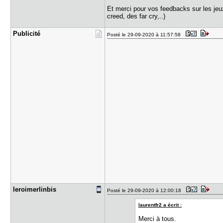
Et merci pour vos feedbacks sur les jeux 
creed, des far cry,..)
Publicité
Posté le 29-09-2020 à 11:57:58
leroimerli​nbis
Posté le 29-09-2020 à 12:00:18
laurentfr2 a écrit :
Merci à tous.