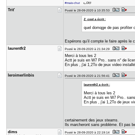
#mais-chut
ᓚᘏᗢ
Trit'
Posté le 28-09-2020 à 10:35:53
Z_cool a écrit :
quel domqge de pas profiter 
Espérons qu’il compte le faire après le c
laurentfr2
Posté le 28-09-2020 à 21:34:29
Merci à tous les 2
Actt je suis en W7 Pro.. sans n° de lic
En plus , j'ai 1,2To de jeux video instal
leroimerli​nbis
Posté le 28-09-2020 à 21:56:41
laurentfr2 a écrit :
Merci à tous les 2
Actt je suis en W7 Pro.. san
En plus , j'ai 1,2To de jeux v
certainement des jeux steams.
Ils marcheront sans problème. Et pas bes
dims
Posté le 28-09-2020 à 22:19:14