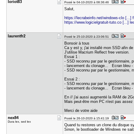
loriot83
Posté le 04-10-2020 à 08:36:46
Salut,
https://lecrabeinfo.net/windows-clo [...] 
https://www.logicielgratuit-tuto.co [...] le
laurentfr2
Posté le 25-10-2020 à 23:06:51
Bonsoir à tous
Ca y est y, j'ai installé mon SSD afin d
J'utilise Macrium Reflect free version.
Essai 1 :
- SSD reconnu par par le gestionnaire, 
- lancement du clonage... Ecran bleu -
- SSD reconnu par par le gestionnaire, 
Essai 2 :
- SSD reconnu par par le gestionnaire, 
- lancement du clonage... Ecran bleu -
En // j'ai aussi augmenté la RAM de 2G
Mais peut-être mon PC n'est pas assez p
Merci de votre aide
nex84
Posté le 26-10-2020 à 15:41:19
Dura lex, sed lex
Quand tu restores un clone du disque sys
Sinon, le bootloader de Windows ne sait