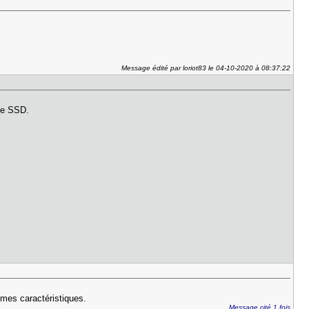
Message édité par loriot83 le 04-10-2020 à 08:37:22
 le SSD.
êmes caractéristiques.
Message cité 1 fois