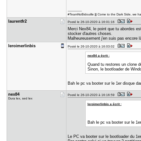
---------------
#TeamNoBidouille
||
Come to the Dark Side, we h
laurentfr2
Posté le 26-10-2020 à 16:01:16
Merci Nex84, le point que tu abordes est
stocker d'autres choses.
Malheureusement j'en suis pas encore là
leroimerli​nbis
Posté le 26-10-2020 à 16:03:02
nex84 a écrit :
Quand tu restores un clone du
Sinon, le bootloader de Windo
Bah le pc va booter sur le 1er disque da
nex84
Posté le 26-10-2020 à 16:16:59
Dura lex, sed lex
leroimerlinbis a écrit :
Bah le pc va booter sur le 1e
Le PC va booter sur le bootloader du 1er