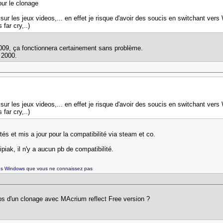
our le clonage
r les jeux videos,... en effet je risque d'avoir des soucis en switchant vers W1
far cry,..)
2009, ça fonctionnera certainement sans problème.
 2000.
r les jeux videos,... en effet je risque d'avoir des soucis en switchant vers W1
far cry,..)
és et mis a jour pour la compatibilité via steam et co.
piak, il n'y a aucun pb de compatibilité.
es Windows que vous ne connaissez pas
os d'un clonage avec MAcrium reflect Free version ?