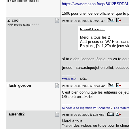
if it ain't broken, mod it !
https://www.amazon.fr/dp/B012BSRDAI [
150€ pour une licence officielle, que tu 
Z_cool
Posté le 29-09-2020 à 06:29:47
HFR profile rating:⭐⭐⭐⭐
laurentfr2 a écrit :
Merci à tous les 2
Actt je suis en W7 Pro.. san
En plus , j'ai 1,2To de jeux v
si ta a des licences légale, ca va te cou
[mode : sarcastique]et en effet, beauco
---------------
#mais-chut
ᓚᘏᗢ
flash_gord​on
Posté le 29-09-2020 à 09:41:42
C'est bien connu que les éditeurs de jeu
OS sorti en...2015..
---------------
Survivre à sa migration WP->Android
/
Les featur
laurentfr2
Posté le 29-09-2020 à 11:57:58
Merci à tous.
Y-a-t-il des videos ou tutos pour le clon