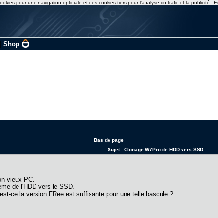
ookies pour une navigation optimale et des cookies tiers pour l'analyse du trafic et la publicité
E
|
Shop
Bas de page
Sujet :
Clonage W7Pro de HDD vers SSD
on vieux PC.
tème de l'HDD vers le SSD.
 est-ce la version FRee est suffisante pour une telle bascule ?