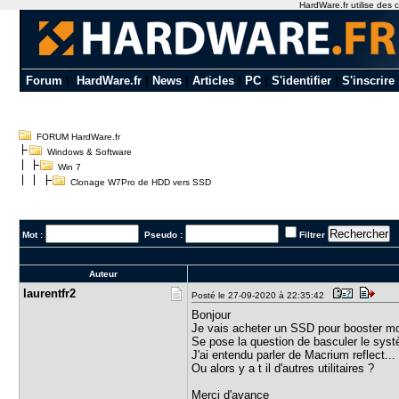
HardWare.fr utilise des c
Forum
|
HardWare.fr
|
News
|
Articles
|
PC
|
S'identifier
|
S'inscrire
FORUM HardWare.fr
Windows & Software
Win 7
Clonage W7Pro de HDD vers SSD
Mot :
Pseudo :
Filtrer
Auteur
laurentfr2
Posté le 27-09-2020 à 22:35:42
Bonjour
Je vais acheter un SSD pour booster m
Se pose la question de basculer le sys
J'ai entendu parler de Macrium reflect...
Ou alors y a t il d'autres utilitaires ?
Merci d'avance