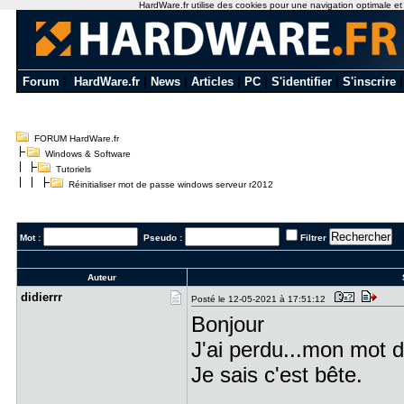
HardWare.fr utilise des cookies pour une navigation optimale et de
Forum
|
HardWare.fr
|
News
|
Articles
|
PC
|
S'identifier
|
S'inscrire
FORUM HardWare.fr
Windows & Software
Tutoriels
Réinitialiser mot de passe windows serveur r2012
Mot :
Pseudo :
Filtrer
Auteur
S
didierrr
Posté le 12-05-2021 à 17:51:12
Bonjour
J'ai perdu...mon mot 
Je sais c'est bête.