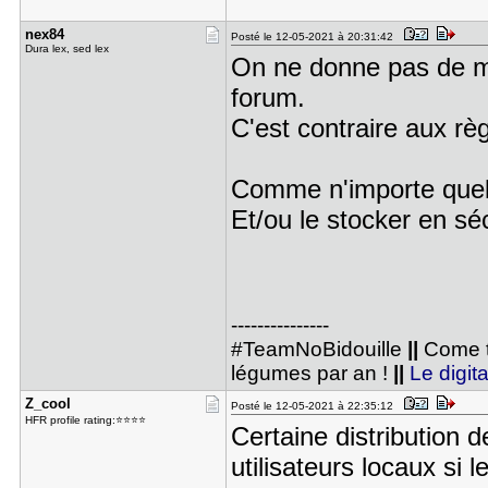
nex84
Posté le 12-05-2021 à 20:31:42
Dura lex, sed lex
On ne donne pas de m
forum.
C'est contraire aux règ
Comme n'importe quel m
Et/ou le stocker en séc
---------------
#TeamNoBidouille
||
Come t
légumes par an !
||
Le digita
Z_cool
Posté le 12-05-2021 à 22:35:12
HFR profile rating:⭐⭐⭐⭐
Certaine distribution
utilisateurs locaux si l