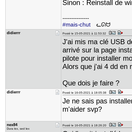
Sinon : Reinstall de 
---------------
#mais-chut
ᓚᘏᗢ
didierrr
Posté le 15-05-2021 à 11:53:32
J'ai mis ma clé USB d
arrivé sur la page inst
pilote pour installer 
Alors que j'ai 4 dd en
Que dois je faire ?
didierrr
Posté le 16-05-2021 à 18:05:38
Je ne sais pas install
m'aider svp?
nex84
Posté le 16-05-2021 à 18:26:20
Dura lex, sed lex