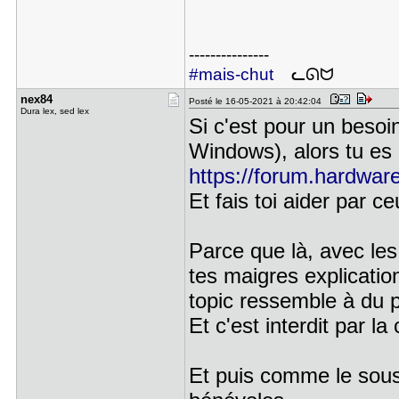
---------------
#mais-chut
ᓚᘏᗢ
nex84
Posté le 16-05-2021 à 20:42:04
Dura lex, sed lex
Si c'est pour un besoi
Windows), alors tu es 
https://forum.hardware.
Et fais toi aider par ce
Parce que là, avec le
tes maigres explicatio
topic ressemble à du p
Et c'est interdit par l
Et puis comme le sous