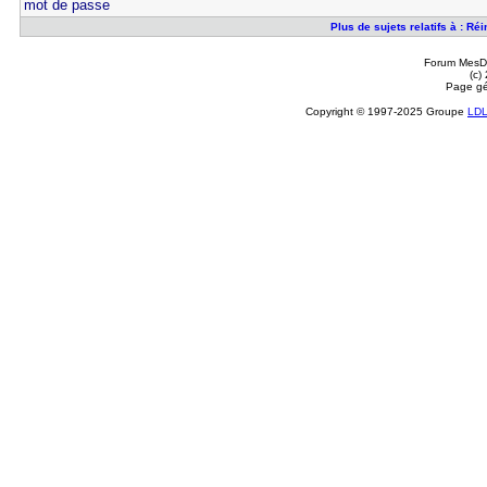
mot de passe
Plus de sujets relatifs à : R
Forum MesDi
(c)
Page gé
Copyright © 1997-2025 Groupe
LD