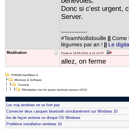
bénévoles.
Donc si c'est urgent, 
Server.
---------------
#TeamNoBidouille
||
Come t
légumes par an !
||
Le digita
Modération
Posté le 16-05-2021 à 21:12:07
allez, on ferme
FORUM HardWare.fr
Windows & Software
Tutoriels
Réinitialiser mot de passe windows serveur r2012
Les maj windows ne se font pas
Connecter deux casques bluetooth simultanément sur Windows 10
lire de façon externe un disque OS Windows
Problème installation windows 10