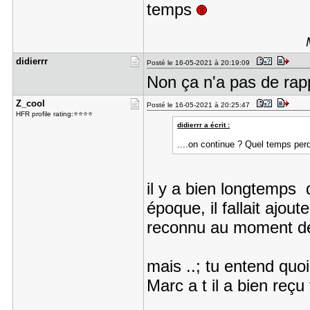
temps
didierrr
Posté le 16-05-2021 à 20:19:09
Non ça n'a pas de rap
Z_cool
Posté le 16-05-2021 à 20:25:47
HFR profile rating:⭐⭐⭐⭐
didierrr a écrit :
....on continue ? Quel temps per
il y a bien longtemps 
époque, il fallait ajout
reconnu au moment de l
mais ..; tu entend quo
Marc a t il a bien reçu