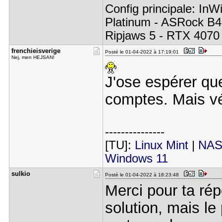
Config principale: In
Platinum - ASRock B
Ripjaws 5 - RTX 4070
frenchieis​verige
Posté le 01-04-2022 à 17:19:01
Nej, men HEJSAN!
J'ose espérer qu
comptes. Mais v
---------------
[TU]:
Linux Mint
|
NAS
Windows 11
sulkio
Posté le 01-04-2022 à 18:23:48
Merci pour ta rép
solution, mais le 