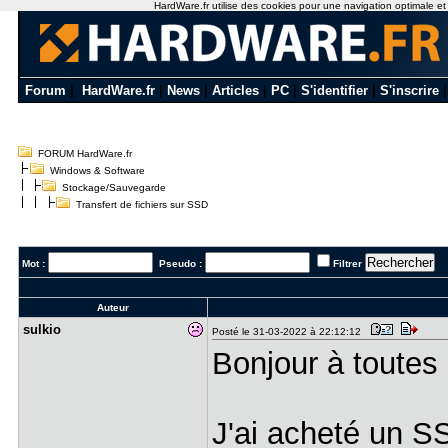
HardWare.fr utilise des cookies pour une navigation optimale et de
Forum
|
HardWare.fr
|
News
|
Articles
|
PC
|
S'identifier
|
S'inscrire
FORUM HardWare.fr
Windows & Software
Stockage/Sauvegarde
Transfert de fichiers sur SSD
Mot :
Pseudo :
Filtrer
Auteur
sulkio
Posté le 31-03-2022 à 22:12:12
Bonjour à toutes 
J'ai acheté un S