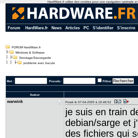
HardWare.fr utilise des cookies pour une navigation optimale et de
Forum
|
HardWare.fr
|
News
|
Articles
|
PC
|
S'identifier
|
S'inscrire
FORUM HardWare.fr
Windows & Software
Stockage/Sauvegarde
probleme avec bacula
Mot :
Pseudo :
Filtrer
Auteur
warwink
Posté le 07-04-2005 à 16:48:52
je suis en train 
debian/sarge et 
des fichiers qui 