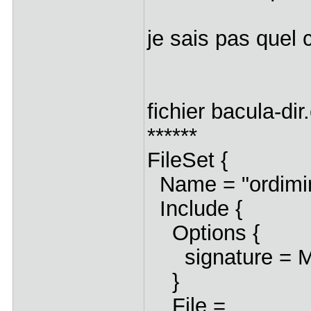
je sais pas quel
fichier bacula-dir
******
FileSet {
Name = "ordimin
Include {
Options {
signature = 
}
File = <=