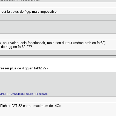
 qui fait plus de 4gg, mais impossible.
, pour voir si cela fonctionnait, mais rien du tout (même prob en fat32)
de 4 gg en fat32 ???
sser plus de 4 gg en fat32 ???
Strike II
-
Orthodontie adulte
-
Feedback
.
de Fichier FAT 32 est au maximum de 4Go