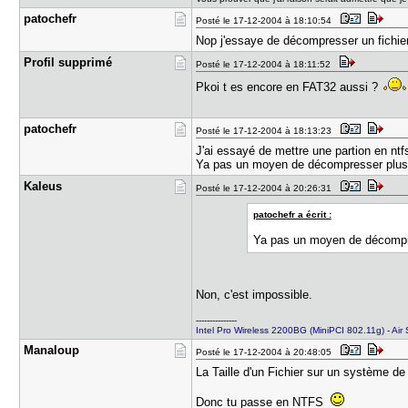
patochefr
Posté le 17-12-2004 à 18:10:54
Nop j'essaye de décompresser un fichier
Profil sup​primé
Posté le 17-12-2004 à 18:11:52
Pkoi t es encore en FAT32 aussi ?
patochefr
Posté le 17-12-2004 à 18:13:23
J'ai essayé de mettre une partion en ntfs
Ya pas un moyen de décompresser plus 
Kaleus
Posté le 17-12-2004 à 20:26:31
patochefr a écrit :
Ya pas un moyen de décompre
Non, c'est impossible.
---------------
Intel Pro Wireless 2200BG (MiniPCI 802.11g)
-
Air 
Manaloup
Posté le 17-12-2004 à 20:48:05
La Taille d'un Fichier sur un système 
Donc tu passe en NTFS