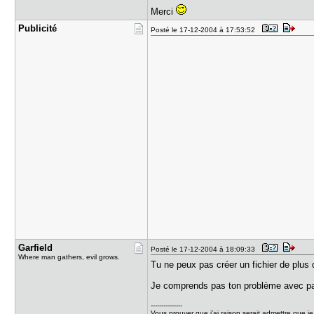
Merci
Publicité
Posté le 17-12-2004 à 17:53:52
Garfield
Posté le 17-12-2004 à 18:09:33
Where man gathers, evil grows.
Tu ne peux pas créer un fichier de plus 
Je comprends pas ton problème avec par
---------------
Vous prouver que j'ai raison serait admettre que je