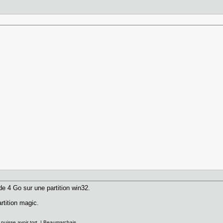
de 4 Go sur une partition win32.
tition magic.
 puisse avoir tort. | Beaumarchais