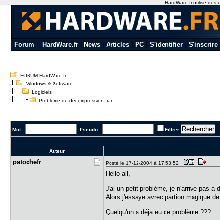
HardWare.fr utilise des c
Forum
|
HardWare.fr
|
News
|
Articles
|
PC
|
S'identifier
|
S'inscrire
FORUM HardWare.fr
Windows & Software
Logiciels
Probleme de décompression .rar
Mot :
Pseudo :
Filtrer
Auteur
patochefr
Posté le 17-12-2004 à 17:53:52
Hello all,
J'ai un petit problème, je n'arrive pas 
Alors j'essaye avrec partion magique de
Quelqu'un a déja eu ce problème ???