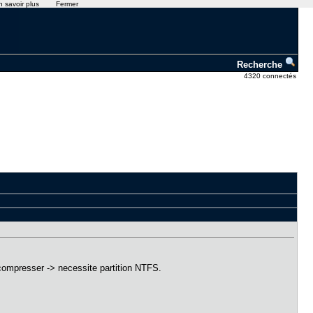
n savoir plus
Fermer
Recherche
4320 connectés
décompresser -> necessite partition NTFS.