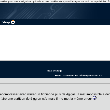
ookies pour une navigation optimale et des cookies tiers pour l'analyse du trafic et la publicité
E
|
Shop
Bas de page
Sujet :
Probleme de décompression .rar
a décompresser avec winrar un fichier de plus de 4gigas, il met impossible a 
 faire une partition de 5 gg en ntfs mais il me met la même erreur
.