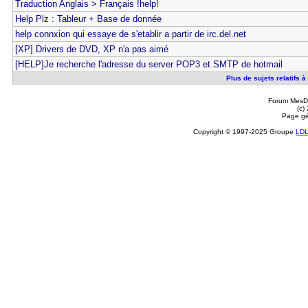
Traduction Anglais > Français !help!
Help Plz : Tableur + Base de donnée
help connxion qui essaye de s'etablir a partir de irc.del.net
[XP] Drivers de DVD, XP n'a pas aimé
[HELP]Je recherche l'adresse du server POP3 et SMTP de hotmail
Plus de sujets relatifs 
Forum MesDi
(c)
Page gé
Copyright © 1997-2025 Groupe
LD