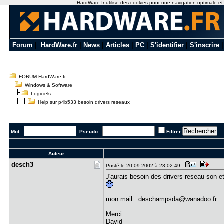
HardWare.fr utilise des cookies pour une navigation optimale et de
Forum
|
HardWare.fr
|
News
|
Articles
|
PC
|
S'identifier
|
S'inscrire
FORUM HardWare.fr
Windows & Software
Logiciels
Help sur p4b533 besoin drivers reseaux
Mot :
Pseudo :
Filtrer
Auteur
desch3
Posté le 20-09-2002 à 23:02:49
J'aurais besoin des drivers reseau son et
mon mail : deschampsda@wanadoo.fr
Merci
David