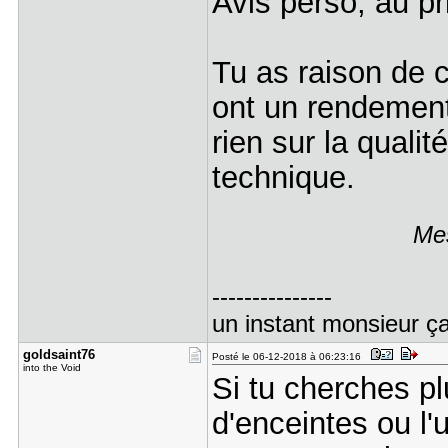
Avis perso, au pr
Tu as raison de c
ont un rendement
rien sur la qualit
technique.
Mes
---------------
un instant monsieur ça
goldsaint7​6
Posté le 06-12-2018 à 06:23:16
into the Void
Si tu cherches p
d'enceintes ou l'u