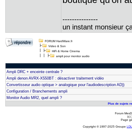
---------------
un instant monsieur ça
FORUM HardWare.fr
Video & Son
HiFi & Home Cinema
ampli pour monitor audio
Ampli DRC + enceinte centrale ?
Ampli denon AVRX-X550BT : désactiver traitement vidéo
Convertisseur audio optique > analogique pour l'audiodescription AD))
Configuration / Branchements ampli
Monitor Audio MR2, quel ampli ?
Plus de sujets re
Forum MesDi
(c)
Page gé
Copyright © 1997-2025 Groupe
LD