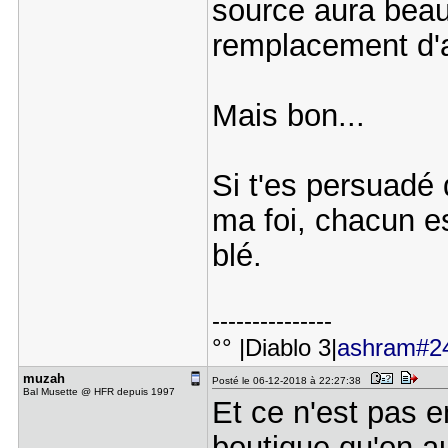
source aura beau
remplacement d'a
Mais bon...
Si t'es persuadé 
ma foi, chacun est
blé.
---------------
°° |Diablo 3|
ashram#2
muzah
Posté le 06-12-2018 à 22:27:38
Bal Musette @ HFR depuis 1997
Et ce n'est pas e
boutique qu'on au