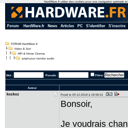
HardWare.fr utilise des cookies pour une navigation optimale et de
Forum
|
HardWare.fr
|
News
|
Articles
|
PC
|
S'identifier
|
S'inscrire
FORUM HardWare.fr
Video & Son
HiFi & Home Cinema
ampli pour monitor audio
Mot :
Pseudo :
Filtrer
Auteur
kozkoz
Posté le 05-12-2018 à 18:58:31
Bonsoir,
Je voudrais chan