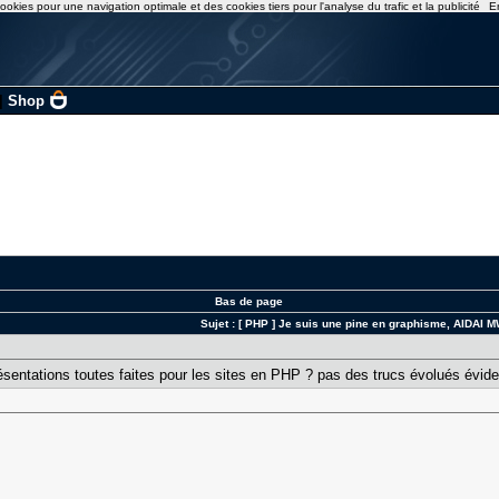
ookies pour une navigation optimale et des cookies tiers pour l'analyse du trafic et la publicité
E
|
Shop
Bas de page
Sujet :
[ PHP ] Je suis une pine en graphisme, AIDAI 
ésentations toutes faites pour les sites en PHP ? pas des trucs évolués évide