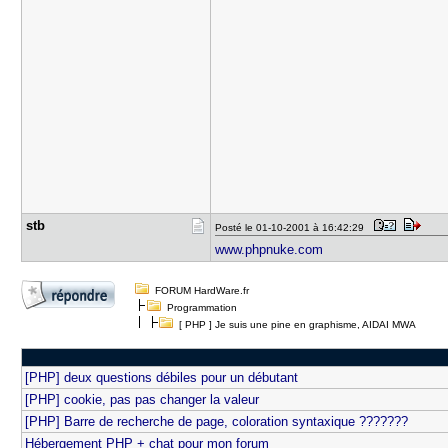
stb
Posté le 01-10-2001 à 16:42:29
www.phpnuke.com
FORUM HardWare.fr
Programmation
[ PHP ] Je suis une pine en graphisme, AIDAI MWA
[PHP] deux questions débiles pour un débutant
[PHP] cookie, pas pas changer la valeur
[PHP] Barre de recherche de page, coloration syntaxique ???????
Hébergement PHP + chat pour mon forum