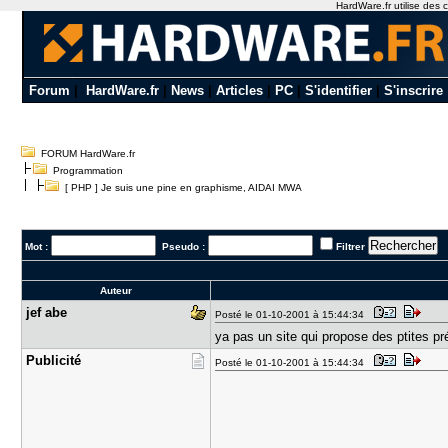
HardWare.fr utilise des c
Forum
|
HardWare.fr
|
News
|
Articles
|
PC
|
S'identifier
|
S'inscrire
FORUM HardWare.fr
Programmation
[ PHP ] Je suis une pine en graphisme, AIDAI MWA
Mot :
Pseudo :
Filtrer
Auteur
jef abe
Posté le 01-10-2001 à 15:44:34
ya pas un site qui propose des ptites pr
Publicité
Posté le 01-10-2001 à 15:44:34