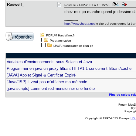
Roswell_
Posté le 21-02-2001 à 18:15:53
chez moi ça marche quand je dessine d
---------------
http://www.cheata.net
le site qui vous donne la ba
FORUM HardWare.fr
Programmation
[JAVA] transparence d'un gif
Variables d'environnements sous Solaris et Java
Programmer en java un proxy filtrant HTTP1.1 concurrent filtrant/cache
[JAVA] Applet Signé & Certificat Expiré
[Java/JSP] il veut pas m'afficher ma méthode
[java-scripts] comment redimensionner une fenête
Plus de sujets rela
Forum MesDi
(c)
Page gé
Copyright © 1997-2025 Groupe
LD