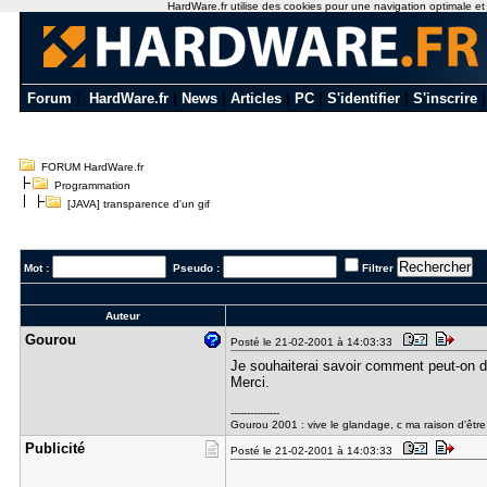
HardWare.fr utilise des cookies pour une navigation optimale et de
Forum
|
HardWare.fr
|
News
|
Articles
|
PC
|
S'identifier
|
S'inscrire
FORUM HardWare.fr
Programmation
[JAVA] transparence d'un gif
Mot :
Pseudo :
Filtrer
Auteur
Gourou
Posté le 21-02-2001 à 14:03:33
Je souhaiterai savoir comment peut-on déf
Merci.
---------------
Gourou 2001 : vive le glandage, c ma raison d'être 
Publicité
Posté le 21-02-2001 à 14:03:33