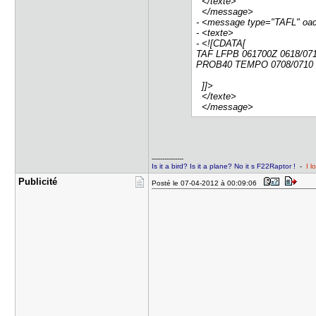
</texte>
</message>
- <message type="TAFL" o
- <texte>
- <![CDATA[
TAF LFPB 061700Z 0618/07
PROB40 TEMPO 0708/0710 
]]>
</texte>
</message>
---------------
Is it a bird? Is it a plane? No it s F22Raptor !
-
I l
Publicité
Posté le 07-04-2012 à 00:09:06