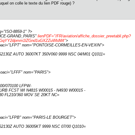
quel on colle le texte du lien PDF rouge) ?
ng="ISO-8859-1" ?>
RANCE-GRAND_PARIS"
lienPDF="/FR/aviation/affiche_dossier_preetabli.php?
4GqYY2dpmm1lZGnd1uGXZZuWtdWt"
>
 oaci="LFPT" nom="PONTOISE-CORMEILLES-EN-VEXIN">
62130Z AUTO 36007KT 350V060 9999 NSC 04/M01 Q1011=
 oaci="LFFF" nom="PARIS">
00/070100 LFPW-
URB FCST WI N4815 W00015 - N4930 W00015 -
330 FL210/360 MOV SE 20KT NC=
 oaci="LFPB" nom="PARIS-LE BOURGET">
62130Z AUTO 36005KT 9999 NSC 07/00 Q1010=