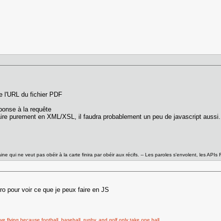
e l'URL du fichier PDF
éponse à la requête
faire purement en XML/XSL, il faudra probablement un peu de javascript aussi.
ne qui ne veut pas obéir à la carte finira par obéir aux récifs. -- Les paroles s'envolent, les APIs
ero pour voir ce que je peux faire en JS
ove flying because football, baseball, rugby, and golf only take one ball