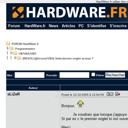
HardWare.fr utilise des c
Forum
|
HardWare.fr
|
News
|
Articles
|
PC
|
S'identifier
|
S'inscrire
FORUM HardWare.fr
Programmation
VB/VBA/VBS
[RESOLU][Access/VBA] Selectionner onglet access ?
Mot :
Pseudo :
Filtrer
Auteur
sLiZeR
Posté le 12-10-2005 à 12:04:55
Bonjour,
Je voudrais que lorsque j'appuye sur 
Si par ex c le premier onglet ki est ouver
Merci