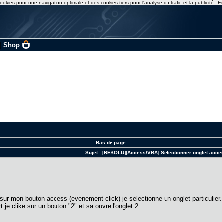
ookies pour une navigation optimale et des cookies tiers pour l'analyse du trafic et la publicité
E
|
Shop
Bas de page
Sujet :
[RESOLU][Access/VBA] Selectionner onglet acce
mon bouton access (evenement click) je selectionne un onglet particulier.
t je clike sur un bouton "2" et sa ouvre l'onglet 2...