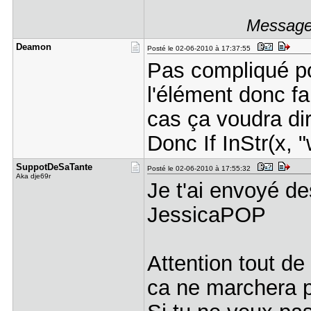
Message 
Deamon
Posté le 02-06-2010 à 17:37:55
Pas compliqué pou
l'élément donc fau
cas ça voudra dir
Donc If InStr(x, "
SuppotDeSa​Tante
Posté le 02-06-2010 à 17:55:32
Aka dje69r
Je t'ai envoyé d
JessicaPOP
Attention tout 
ca ne marchera p