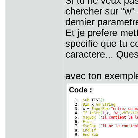
Si tu ne veux pas
chercher sur "w" 
dernier paramet
Et je prefere me
specifie que tu 
caractere... Ques
avec ton exemple
Code :
Sub
 TEST
(
)
Dim
 x 
As
String
x = 
InputBox
(
"entrez un m
If
InStr
(
1
,x, 
"w"
,
vbTextC
MsgBox
(
"Il contient la l
Else
MsgBox
(
"Il ne la contien
End
If
End
Sub