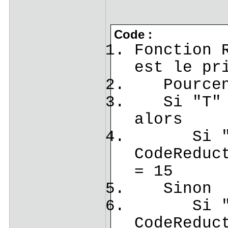
Code :
Fonction 
est le pr
Pourcent
Si "T" e
alors
Si "W"
CodeReduc
= 15
Sinon
Si "W"
CodeReduc