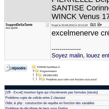
SANTISE Corinne
WINCK Venus 17 
SuppotDeSa​Tante
Posté le 03-06-2010 à 10:12:20
Aka dje69r
excelmenerve créé
---------------
Soyez malin, louez ent
FORUM HardWare.fr
Programmation
VB/VBA/VBS
Problème pour créer une fonction sous excel
[VB - Excel] Insertion ligne qui n'incrémente pas formules [résolu]
Problème copie de cellule entre 2 classeur
Odbc & php : construction de requête en fonction des variables
Problème de décallage de liens sous Firefox