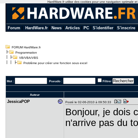
HardWare.fr utilise des cookies pour une navigation optimale et de
Forum
|
HardWare.fr
|
News
|
Articles
|
PC
|
S'identifier
|
S'inscrire
FORUM HardWare.fr
Programmation
VB/VBA/VBS
Problème pour créer une fonction sous excel
Mot :
Pseudo :
Filtrer
Auteur
JessicaPOP
Posté le 02-06-2010 à 09:50:33
Bonjour, je dois 
n'arrive pas du to