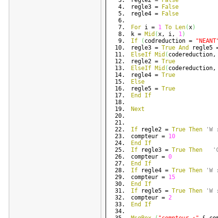
regle2 = 
False
regle3 = 
False
regle4 = 
False
For
 i = 
1
To
Len
(
x
)
k = 
Mid
(
x, i, 
1
)
If
(
codreduction = 
"NEANT
regle3 = 
True
And
 regle5 
ElseIf
Mid
(
codereduction,
regle2 = 
True
ElseIf
Mid
(
codereduction,
regle4 = 
True
Else
regle5 = 
True
End
If
Next
If
 regle2 = 
True
Then
'W 
compteur = 
10
End
If
If
 regle3 = 
True
Then
'
compteur = 
0
End
If
If
 regle4 = 
True
Then
'W 
compteur = 
15
End
If
If
 regle5 = 
True
Then
'W 
compteur = 
2
End
If