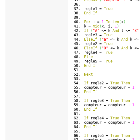
MsgBox
(
"compteur :"
 & co
regle1 = 
True
End
If
For
 i = 
1
To
Len
(
x
)
k = 
Mid
(
x, i, 
1
)
If
(
"A"
 <= k 
And
 l <= 
"Z"
regle3 = 
True
ElseIf
(
"a"
 <= k 
And
 k <=
regle2 = 
True
ElseIf
(
"0"
 <= k 
And
 k <=
regle4 = 
True
Else
regle5 = 
True
End
If
Next
If
 regle2 = 
True
Then
compteur = compteur + 
1
End
If
If
 regle3 = 
True
Then
compteur = compteur + 
1
End
If
If
 regle4 = 
True
Then
compteur = compteur + 
1
End
If
If
 regle5 = 
True
Then