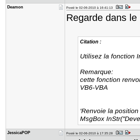
Deamon
Posté le 02-06-2010 à 16:41:13
Regarde dans le l
Citation :
Utilisez la fonction I
Remarque:
cette fonction renv
VB6-VBA
'Renvoie la position
MsgBox InStr("Devel
JessicaPOP
Posté le 02-06-2010 à 17:35:28