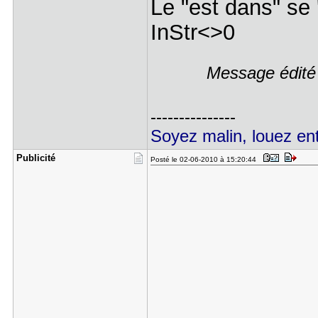
Le "est dans" se 
InStr<>0
Message édité
---------------
Soyez malin, louez ent
Publicité
Posté le 02-06-2010 à 15:20:44