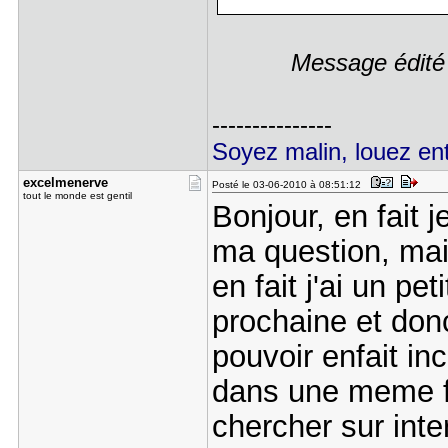
Message édité
---------------
Soyez malin, louez ent
excelmener​ve
Posté le 03-06-2010 à 08:51:12
tout le monde est gentil
Bonjour, en fait j
ma question, mais
en fait j'ai un 
prochaine et donc
pouvoir enfait in
dans une meme fo
chercher sur inte