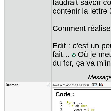
faudrait savoir c
contenir la lettre
Comment réaliser
Edit : c'est un p
fait...
Où je met 
du for, ça va m'i
Message 
Deamon
Posté le 02-06-2010 à 14:45:59
Code :
For
 i ...
If
 ok 
Then
    youpi = 
true