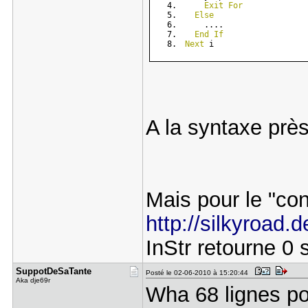
Exit
For
Else
    ....
End
If
Next
 i
A la syntaxe prè
Mais pour le "cont
http://silkyroad.
InStr retourne 0 s
SuppotDeSa​Tante
Posté le 02-06-2010 à 15:20:44
Aka dje69r
Wha 68 lignes pou