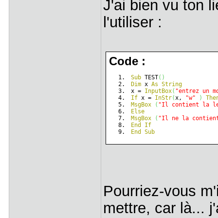
J'ai bien vu ton 
l'utiliser :
Code :
Sub
 TEST
(
)
Dim
 x 
As
String
x = 
InputBox
(
"entrez un m
If
 x = 
InStr
(
x, 
"w"
)
The
MsgBox
(
"Il contient la l
Else
MsgBox
(
"Il ne la contien
End
If
End
Sub
Pourriez-vous m'
mettre, car là... 