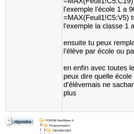
=MAX(Feuil1!C5:C19) t
l'exemple l’école 1 a
=MAX(Feuil1!C5:V5) tu
l'exemple la classe 1
ensuite tu peux remp
l’élève par école ou pa
en enfin avec toutes 
peux dire quelle école 
d’élèvemais ne sachant
plus
FORUM HardWare.fr
Programmation
VB/VBA/VBS