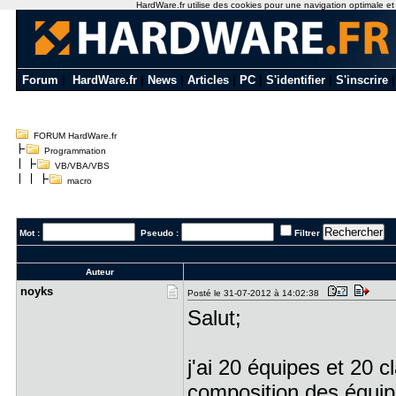
HardWare.fr utilise des cookies pour une navigation optimale et de
Forum
|
HardWare.fr
|
News
|
Articles
|
PC
|
S'identifier
|
S'inscrire
FORUM HardWare.fr
Programmation
VB/VBA/VBS
macro
Mot :
Pseudo :
Filtrer
Auteur
noyks
Posté le 31-07-2012 à 14:02:38
Salut;
j'ai 20 équipes et 20 
composition des équi