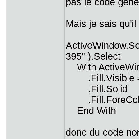
pas le code géné
Mais je sais qu'i
ActiveWindow.Se
395" ).Select
With ActiveWin
.Fill.Visible 
.Fill.Solid
.Fill.ForeColo
End With
donc du code nor