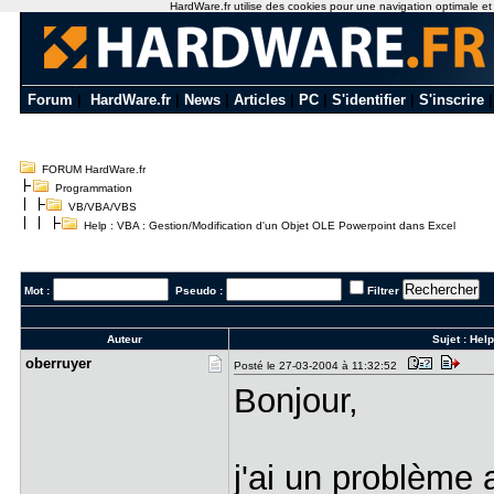
HardWare.fr utilise des cookies pour une navigation optimale et de
Forum
|
HardWare.fr
|
News
|
Articles
|
PC
|
S'identifier
|
S'inscrire
FORUM HardWare.fr
Programmation
VB/VBA/VBS
Help : VBA : Gestion/Modification d'un Objet OLE Powerpoint dans Excel
Mot :
Pseudo :
Filtrer
Auteur
Sujet :
Help
oberruyer
Posté le 27-03-2004 à 11:32:52
Bonjour,
j'ai un problème