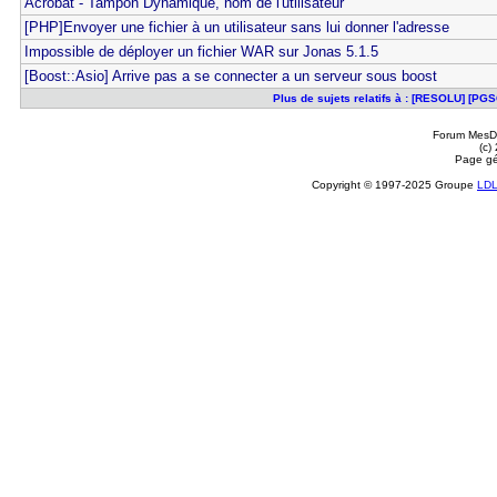
Acrobat - Tampon Dynamique, nom de l'utilisateur
[PHP]Envoyer une fichier à un utilisateur sans lui donner l'adresse
Impossible de déployer un fichier WAR sur Jonas 5.1.5
[Boost::Asio] Arrive pas a se connecter a un serveur sous boost
Plus de sujets relatifs à : [RESOLU] [PG
Forum MesDi
(c)
Page gé
Copyright © 1997-2025 Groupe
LD