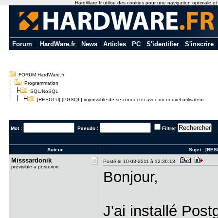
HardWare.fr utilise des cookies pour une navigation optimale et de
Forum
|
HardWare.fr
|
News
|
Articles
|
PC
|
S'identifier
|
S'inscrire
FORUM HardWare.fr
Programmation
SQL/NoSQL
[RESOLU] [PGSQL] impossible de se connecter avec un nouvel utilisateur
Mot :
Pseudo :
Filtrer
Auteur
Sujet :
[RESO
Misssardon​ik
Posté le 10-03-2011 à 12:36:13
prévisible a posteriori
Bonjour,
J'ai installé Po