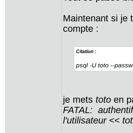
Maintenant si je
compte :
Citation :
psql -U toto --pass
je mets
toto
en pa
FATAL: authentif
l'utilisateur << to