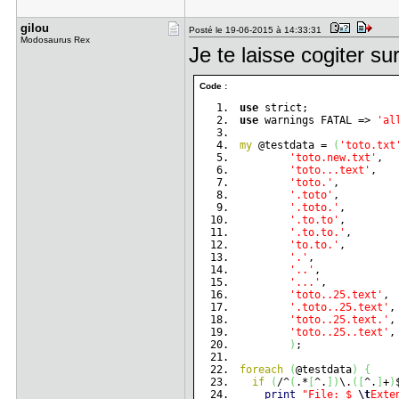
gilou
Posté le 19-06-2015 à 14:33:31
Modosaurus Rex
Je te laisse cogiter s
Code :
use
 strict;
use
 warnings FATAL => 
'al
my
@testdata
 = 
(
'toto.txt
'toto.new.txt'
,
'toto...text'
,
'toto.'
,
'.toto'
,
'.toto.'
,
'.to.to'
,
'.to.to.'
,
'to.to.'
,
'.'
,
'..'
,
'...'
,
'toto..25.text'
,
'.toto..25.text'
,
'toto..25.text.'
,
'toto..25..text'
,
)
;
foreach
(
@testdata
)
{
if
(
/^
(
.*
[
^.
]
)
\.
(
[
^.
]
+
)
print
"File: $_
\t
Exte