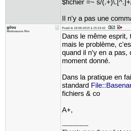
$fichier =~ s/(.+)\.[^.]+
Il n'y a pas une comm
gilou
Posté le 19-06-2015 à 15:23:42
Modosaurus Rex
Dans le même esprit, tu
mais le problème, c'est
quand il n'y en a pas, ç
moment donné.
Dans la pratique en fa
standard
File::Basen
fichiers & co
A+,
---------------