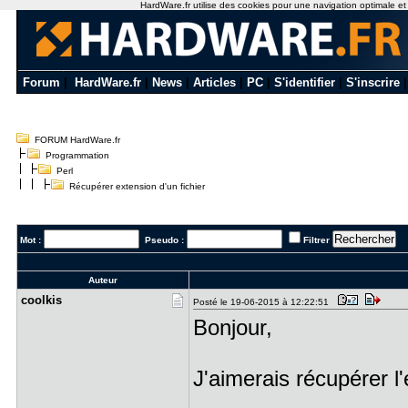
HardWare.fr utilise des cookies pour une navigation optimale et de
Forum
|
HardWare.fr
|
News
|
Articles
|
PC
|
S'identifier
|
S'inscrire
FORUM HardWare.fr
Programmation
Perl
Récupérer extension d'un fichier
Mot :
Pseudo :
Filtrer
Auteur
coolkis
Posté le 19-06-2015 à 12:22:51
Bonjour,
J'aimerais récupérer l'