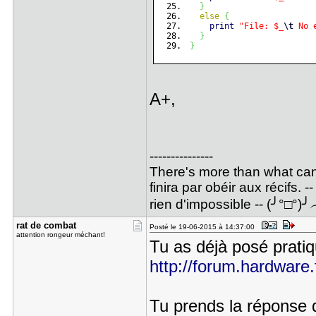
}
else
{
print
"File: $_
\t
 No 
}
}
A+,
---------------
There's more than what can 
finira par obéir aux récifs. 
rien d'impossible -- (╯°□°)
rat de com​bat
Posté le 19-06-2015 à 14:37:00
attention rongeur méchant!
Tu as déjà posé prati
http://forum.hardware.f
Tu prends la réponse d