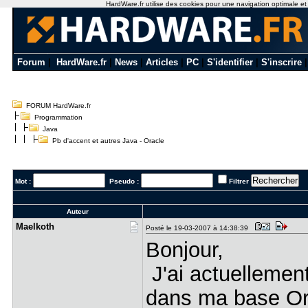
HardWare.fr utilise des cookies pour une navigation optimale et de
Forum
|
HardWare.fr
|
News
|
Articles
|
PC
|
S'identifier
|
S'inscrire
FORUM HardWare.fr
Programmation
Java
Pb d'accent et autres Java - Oracle
Mot :
Pseudo :
Filtrer
Auteur
Maelkoth
Posté le 19-03-2007 à 14:38:39
Bonjour,
J'ai actuellement
dans ma base Or