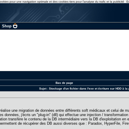
ookies pour une navigation optimale et des cookies tiers pour l'analyse du trafic et la publicité
E
|
Shop
Bas de page
Sujet :
Stockage d'un fichier dans l'exe et écriture sur HDD à la
éalise une migration de données entre différents soft médicaux et celui de ma
s données, j'écris un "plug-in" (dll) qui effectue une injection / transformat
tion transfère le contenu de la DB intermédiaire vers la DB d'exploitation en e
i permettent de récupérer des DB aussi diverses que : Paradox, HyperFile, Fire