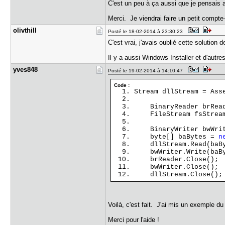
C'est un peu à ça aussi que je pensais a
Merci. Je viendrai faire un petit compte
olivthill
Posté le 18-02-2014 à 23:30:23
C'est vrai, j'avais oublié cette solution
Il y a aussi Windows Installer et d'autre
yves848
Posté le 19-02-2014 à 14:10:47
Code :
Stream dllStream = Ass
BinaryReader brRea
FileStream fsStrea
BinaryWriter bwWri
byte[] baBytes =
n
dllStream.Read(baByt
bwWriter.Write(baBy
brReader.Close();
bwWriter.Close();
dllStream.Close();
Voilà, c'est fait. J'ai mis un exemple d
Merci pour l'aide !