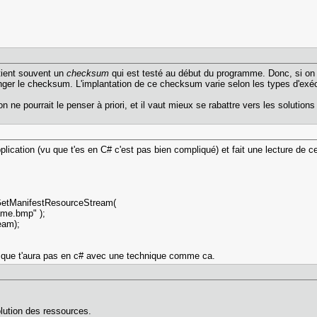
ntient souvent un
checksum
qui est testé au début du programme. Donc, si on 
hanger le checksum. L'implantation de ce checksum varie selon les types d'exéc
n ne pourrait le penser à priori, et il vaut mieux se rabattre vers les soluti
lication (vu que t'es en C# c'est pas bien compliqué) et fait une lecture de c
etManifestResourceStream(
me.bmp" );
eam);
que t'aura pas en c# avec une technique comme ca.
lution des ressources.