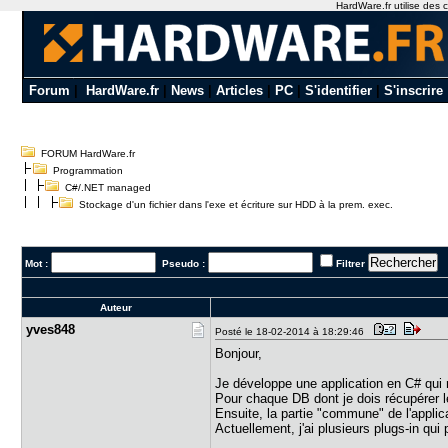
HardWare.fr utilise des c
Forum
|
HardWare.fr
|
News
|
Articles
|
PC
|
S'identifier
|
S'inscrire
FORUM HardWare.fr
Programmation
C#/.NET managed
Stockage d'un fichier dans l'exe et écriture sur HDD à la prem. exec.
Mot :
Pseudo :
Filtrer
Auteur
yves848
Posté le 18-02-2014 à 18:29:46
Bonjour,
Je développe une application en C# qui r
Pour chaque DB dont je dois récupérer le
Ensuite, la partie "commune" de l'applica
Actuellement, j'ai plusieurs plugs-in qu