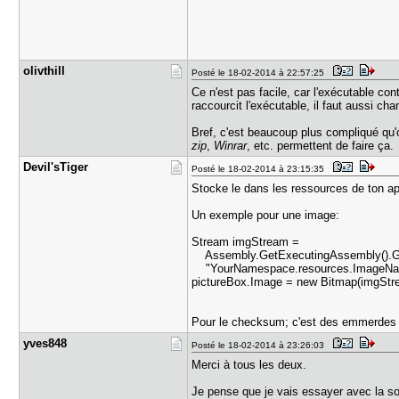
olivthill
Posté le 18-02-2014 à 22:57:25
Ce n'est pas facile, car l'exécutable co
raccourcit l'exécutable, il faut aussi c
Bref, c'est beaucoup plus compliqué qu'o
zip
,
Winrar
, etc. permettent de faire ça.
Devil'sTig​er
Posté le 18-02-2014 à 23:15:35
Stocke le dans les ressources de ton app
Un exemple pour une image:
Stream imgStream =
Assembly.GetExecutingAssembly().G
"YourNamespace.resources.ImageNa
pictureBox.Image = new Bitmap(imgStr
Pour le checksum; c'est des emmerdes 
yves848
Posté le 18-02-2014 à 23:26:03
Merci à tous les deux.
Je pense que je vais essayer avec la so