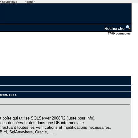
n savoir plus
Fermer
Recherche
4769 connectés
 prem. exec.
 boîte qui utilise SQLServer 2008R2 (juste pour info).
ion des données brutes dans une DB intermédiaire.
ffectuant toutes les vérifications et modifications nécessaires.
Bird, SqlAnywhere, Oracle, .....