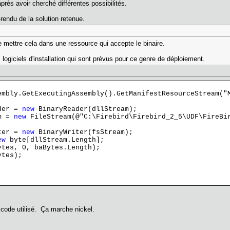
près avoir cherché différentes possibilités.
-rendu de la solution retenue.
 de mettre cela dans une ressource qui accepte le binaire.
s logiciels d'installation qui sont prévus pour ce genre de déploiement.
embly.GetExecutingAssembly().GetManifestResourceStream("
der =
new
BinaryReader(dllStream);
m =
new
FileStream(@"C:\Firebird\Firebird_2_5\UDF\FireBi
ter =
new
BinaryWriter(fsStream);
ew
byte[dllStream.Length];
es, 0, baBytes.Length);
tes);
u code utilisé. Ça marche nickel.