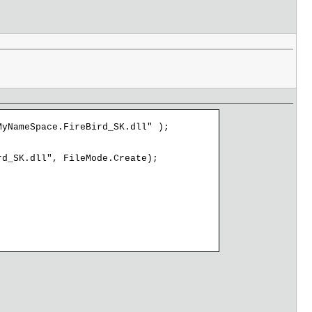
MyNameSpace.FireBird_SK.dll" );
rd_SK.dll", FileMode.Create);