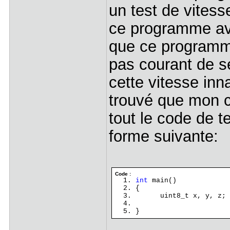
un test de vitess
ce programme ave
que ce programme 
pas courant de se
cette vitesse inn
trouvé que mon co
tout le code de 
forme suivante:
Code :
int
main()
{
uint8_t x, y, z;
}