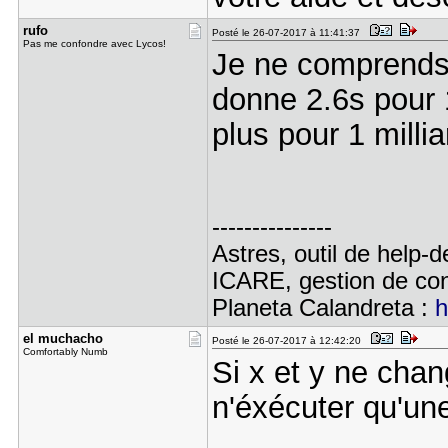
rufo
Posté le 26-07-2017 à 11:41:37
Pas me confondre avec Lycos!
Je ne comprends 
donne 2.6s pour 1
plus pour 1 milli
---------------
Astres, outil de help-
ICARE, gestion de con
Planeta Calandreta :
h
el muchach​o
Posté le 26-07-2017 à 12:42:20
Comfortably Numb
Si x et y ne chang
n'éxécuter qu'une