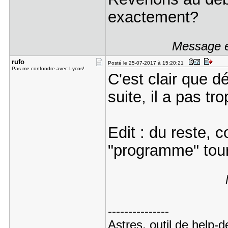
exactement?
Message é
rufo
Posté le 25-07-2017 à 15:20:21
Pas me confondre avec Lycos!
C'est clair que dé
suite, il a pas tr
Edit : du reste,
"programme" tourn
---------------
Astres, outil de help-