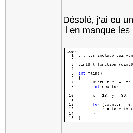
Désolé, j'ai eu 
il en manque les 
Code :
... les include qui von
uint8_t fonction (uint8
int
main()
{
uint8_t x, y, z;
int
counter;
x = 18; y = 36;
for
(counter = 0;
z = fonction(x
}
}