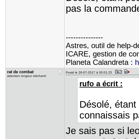
pas la command
---------------
Astres, outil de help-
ICARE, gestion de con
Planeta Calandreta :
h
rat de com​bat
Posté le 26-07-2017 à 00:01:25
attention rongeur méchant!
rufo a écrit :
Désolé, étant 
connaissais 
Je sais pas si le