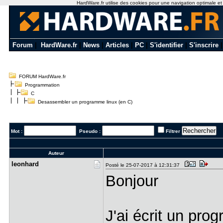
HardWare.fr utilise des cookies pour une navigation optimale et de
Forum
|
HardWare.fr
|
News
|
Articles
|
PC
|
S'identifier
|
S'inscrire
FORUM HardWare.fr
Programmation
C
Desassembler un programme linux (en C)
Mot :
Pseudo :
Filtrer
Auteur
leonhard
Posté le 25-07-2017 à 12:31:37
Bonjour
J'ai écrit un pro