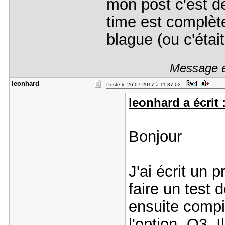
mon post c'est de
time est complète
blague (ou c'étai
Message é
leonhard
Posté le 26-07-2017 à 11:37:02
leonhard a écrit 
Bonjour
J'ai écrit un
faire un test 
ensuite comp
l'option -O3.