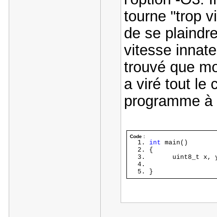
tourne "trop v
de se plaindre
vitesse innate
trouvé que mo
a viré tout le
programme à l
Code :
int
main()
{
uint8_t x, y
}