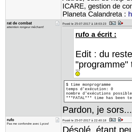
ICARE, gestion de con
Planeta Calandreta :
h
rat de com​bat
Posté le 25-07-2017 à 18:03:23
attention rongeur méchant!
rufo a écrit :
Edit : du res
"programme" to
$ time monprogramme
temps d'exécution: 0
nombre d'exécutions possible
***FATAL*** time has been te
Pardon, je sors..
rufo
Posté le 25-07-2017 à 22:40:18
Pas me confondre avec Lycos!
Désolé, étant peu