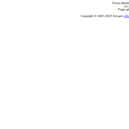
Forum MesDi
(c)
Page gé
Copyright © 1997-2025 Groupe
LD