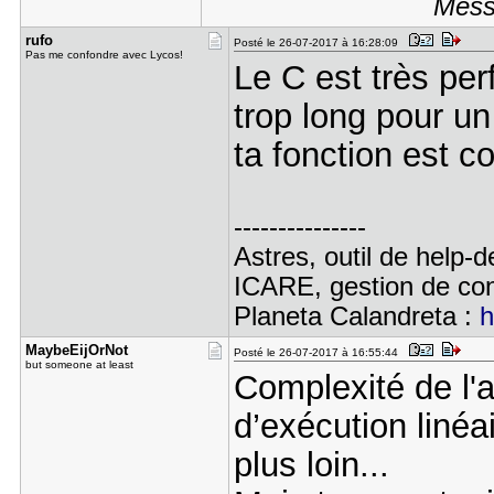
Messa
rufo
Posté le 26-07-2017 à 16:28:09
Pas me confondre avec Lycos!
Le C est très per
trop long pour u
ta fonction est c
---------------
Astres, outil de help-
ICARE, gestion de con
Planeta Calandreta :
h
MaybeEijOr​Not
Posté le 26-07-2017 à 16:55:44
but someone at least
Complexité de l'a
d’exécution linéa
plus loin...