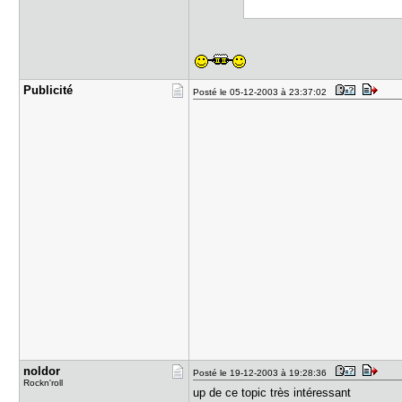
Publicité
Posté le 05-12-2003 à 23:37:02
noldor
Posté le 19-12-2003 à 19:28:36
Rockn'roll
up de ce topic très intéressant