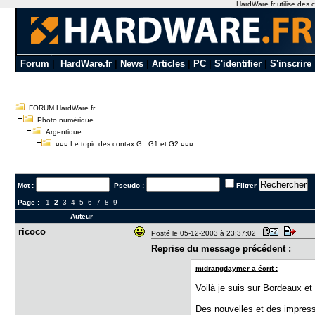
HardWare.fr utilise des c
Forum
|
HardWare.fr
|
News
|
Articles
|
PC
|
S'identifier
|
S'inscrire
FORUM HardWare.fr
Photo numérique
Argentique
¤¤¤ Le topic des contax G : G1 et G2 ¤¤¤
Mot :
Pseudo :
Filtrer
Page :
1
2
3
4
5
6
7
8
9
Auteur
ricoco
Posté le 05-12-2003 à 23:37:02
Reprise du message précédent :
midrangdaymer a écrit :
Voilà je suis sur Bordeaux et 
Des nouvelles et des impress