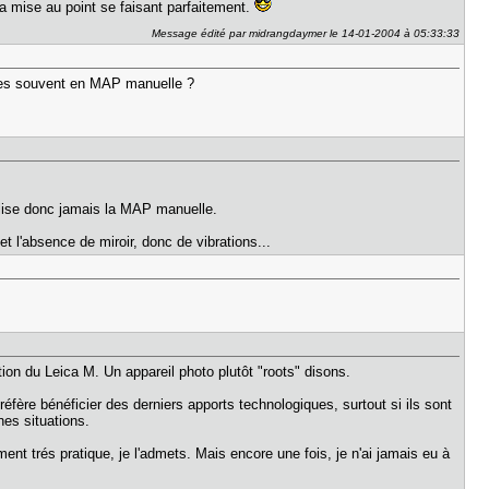
a mise au point se faisant parfaitement.
Message édité par midrangdaymer le 14-01-2004 à 05:33:33
sses souvent en MAP manuelle ?
ilise donc jamais la MAP manuelle.
et l'absence de miroir, donc de vibrations...
tion du Leica M. Un appareil photo plutôt "roots" disons.
éfère bénéficier des derniers apports technologiques, surtout si ils sont
nes situations.
ent trés pratique, je l'admets. Mais encore une fois, je n'ai jamais eu à