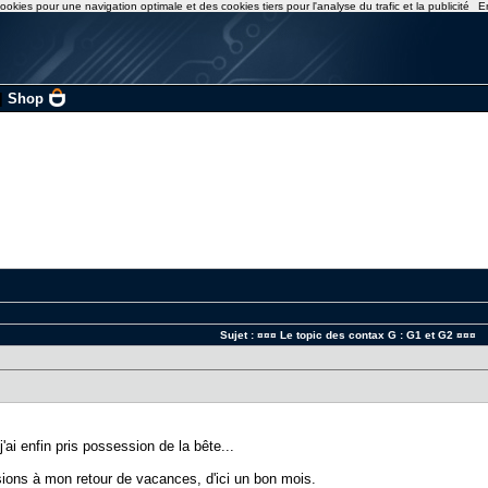
ookies pour une navigation optimale et des cookies tiers pour l'analyse du trafic et la publicité
E
|
Shop
Sujet :
¤¤¤ Le topic des contax G : G1 et G2 ¤¤¤
j'ai enfin pris possession de la bête...
ions à mon retour de vacances, d'ici un bon mois.