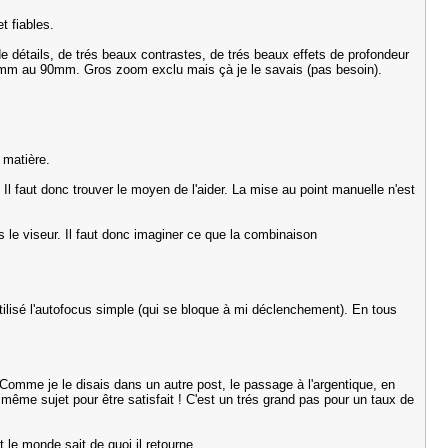
t fiables.
e détails, de trés beaux contrastes, de trés beaux effets de profondeur
21mm au 90mm. Gros zoom exclu mais çà je le savais (pas besoin).
a matière.
Il faut donc trouver le moyen de l'aider. La mise au point manuelle n'est
ns le viseur. Il faut donc imaginer ce que la combinaison
 utilisé l'autofocus simple (qui se bloque à mi déclenchement). En tous
. Comme je le disais dans un autre post, le passage à l'argentique, en
n même sujet pour être satisfait ! C'est un trés grand pas pour un taux de
 le monde sait de quoi il retourne.