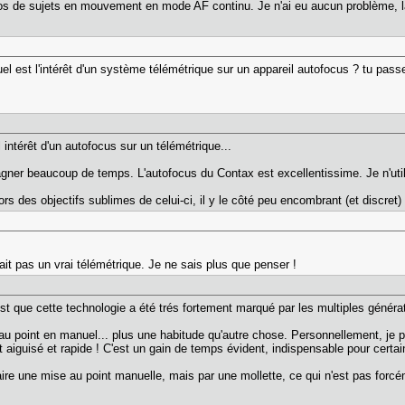
hotos de sujets en mouvement en mode AF continu. Je n'ai eu aucun problème, l
l est l'intérêt d'un système télémétrique sur un appareil autofocus ? tu pa
l intérêt d'un autofocus sur un télémétrique...
agner beaucoup de temps. L'autofocus du Contax est excellentissime. Je n'ut
ors des objectifs sublimes de celui-ci, il y le côté peu encombrant (et discret) 
était pas un vrai télémétrique. Je ne sais plus que penser !
'est que cette technologie a été trés fortement marqué par les multiples généra
 au point en manuel... plus une habitude qu'autre chose. Personnellement, je pr
st aiguisé et rapide ! C'est un gain de temps évident, indispensable pour certai
aire une mise au point manuelle, mais par une mollette, ce qui n'est pas forcém