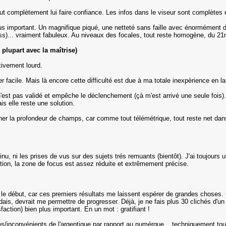
ut complètement lui faire confiance. Les infos dans le viseur sont complètes e
plus important. Un magnifique piqué, une netteté sans faille avec énormément d
iss)... vraiment fabuleux. Au niveaux des focales, tout reste homogène, du 
plupart avec la maîtrise)
tivement lourd.
er facile. Mais là encore cette difficulté est due à ma totale inexpèrience en l
n'est pas validé et empêche le déclenchement (çà m'est arrivé une seule fois). 
ais elle reste une solution.
Imaginer la profondeur de champs, car comme tout télémétrique, tout reste net da
inu, ni les prises de vus sur des sujets trés remuants (bientôt). J'ai toujours
ntion, la zone de focus est assez réduite et extrêmement précise.
que le début, car ces premiers résultats me laissent espérer de grandes choses
dais, devrait me permettre de progresser. Déjà, je ne fais plus 30 clichés d'u
action) bien plus important. En un mot : gratifiant !
s/inconvénients de l'argentique par rapport au numérque... techniquement tout