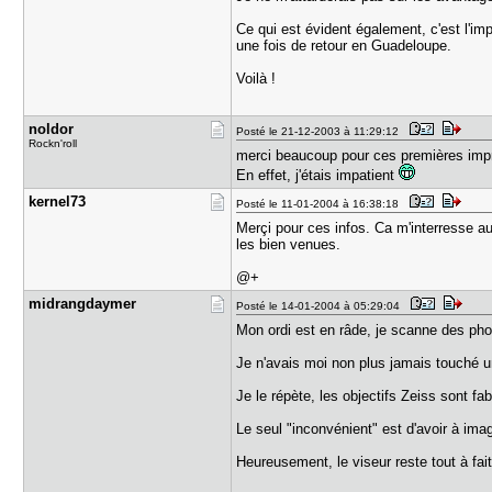
Ce qui est évident également, c'est l'im
une fois de retour en Guadeloupe.
Voilà !
noldor
Posté le 21-12-2003 à 11:29:12
Rockn'roll
merci beaucoup pour ces premières imp
En effet, j'étais impatient
kernel73
Posté le 11-01-2004 à 16:38:18
Merçi pour ces infos. Ca m'interresse aus
les bien venues.
@+
midrangday​mer
Posté le 14-01-2004 à 05:29:04
Mon ordi est en râde, je scanne des pho
Je n'avais moi non plus jamais touché un
Je le répète, les objectifs Zeiss sont f
Le seul "inconvénient" est d'avoir à imag
Heureusement, le viseur reste tout à fait