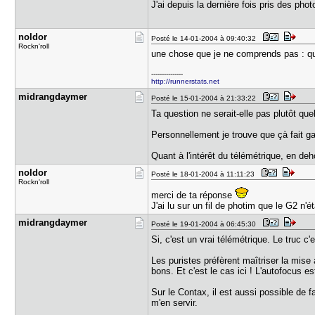
J'ai depuis la dernière fois pris des p
noldor
Posté le 14-01-2004 à 09:40:32
Rockn'roll
une chose que je ne comprends pas : que
---------------
http://runnerstats.net
midrangday​mer
Posté le 15-01-2004 à 21:33:22
Ta question ne serait-elle pas plutôt que
Personnellement je trouve que çà fait g
Quant à l'intérêt du télémétrique, en deh
noldor
Posté le 18-01-2004 à 11:11:23
Rockn'roll
merci de ta réponse
J'ai lu sur un fil de photim que le G2 n'
midrangday​mer
Posté le 19-01-2004 à 06:45:30
Si, c'est un vrai télémétrique. Le truc c
Les puristes préfèrent maîtriser la mise
bons. Et c'est le cas ici ! L'autofocus e
Sur le Contax, il est aussi possible de f
m'en servir.