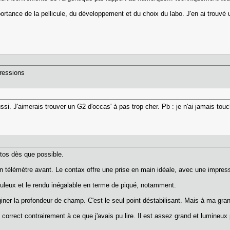
portance de la pellicule, du développement et du choix du labo. J'en ai trouv
ressions
si. J'aimerais trouver un G2 d'occas' à pas trop cher. Pb : je n'ai jamais touc
tos dès que possible.
 télémètre avant. Le contax offre une prise en main idéale, avec une impressi
abuleux et le rendu inégalable en terme de piqué, notamment.
iner la profondeur de champ. C'est le seul point déstabilisant. Mais à ma grande 
 correct contrairement à ce que j'avais pu lire. Il est assez grand et lumineux