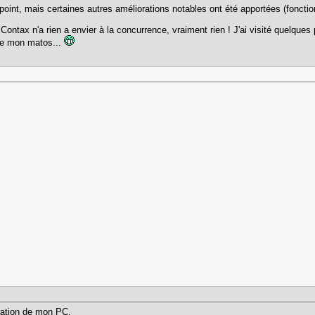
int, mais certaines autres améliorations notables ont été apportées (fonctions 
le Contax n'a rien a envier à la concurrence, vraiment rien ! J'ai visité quelq
 de mon matos...
ration de mon PC.