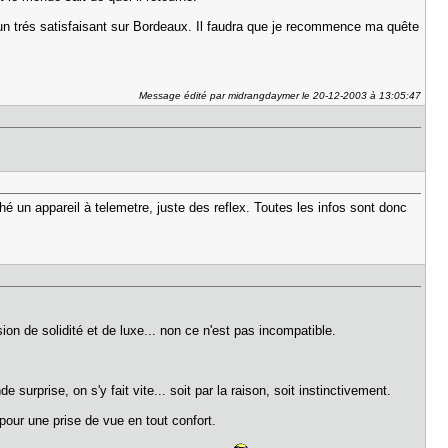
é un trés satisfaisant sur Bordeaux. Il faudra que je recommence ma quête
Message édité par midrangdaymer le 20-12-2003 à 13:05:47
hé un appareil à telemetre, juste des reflex. Toutes les infos sont donc
on de solidité et de luxe... non ce n'est pas incompatible.
surprise, on s'y fait vite... soit par la raison, soit instinctivement.
 pour une prise de vue en tout confort.