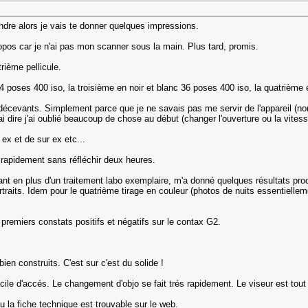
endre alors je vais te donner quelques impressions.
ropos car je n'ai pas mon scanner sous la main. Plus tard, promis.
rième pellicule.
4 poses 400 iso, la troisième en noir et blanc 36 poses 400 iso, la quatrième
décevants. Simplement parce que je ne savais pas me servir de l'appareil (nor
rai dire j'ai oublié beaucoup de chose au début (changer l'ouverture ou la vites
ex et de sur ex etc...
ut rapidement sans réfléchir deux heures.
iant en plus d'un traitement labo exemplaire, m'a donné quelques résultats proc
traits. Idem pour le quatrième tirage en couleur (photos de nuits essentielle
 premiers constats positifs et négatifs sur le contax G2.
bien construits. C'est sur c'est du solide !
ile d'accés. Le changement d'objo se fait trés rapidement. Le viseur est tout
u la fiche technique est trouvable sur le web.