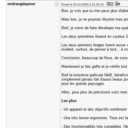
midrangday​mer
Posté le 20-12-2003 à 01:50:22
Bon, je vois que tu n'en peux plus d'att
Mais bon, je ne pourrais illustrer mes p
Bref, je viens de faire déveloper ma quat
Les deux premières étaient en couleur 2
Les deux premiers tirages furent assez 
évident, surtout, de penser à tout... à v
Conclusion, beaucoup de flous, de sous 
Maintenant je fais gaffe et je vérifie to
Bref la troisième pellicule N&B, bénéfic
simplement jamais fait d'aussi beaux por
pour les grands paysages.
Allez, pour plus de précisions voici mes
Les plus
- Un appareil et des objectifs extrêment 
- Une trés bonne ergonomie. Tous est fac
- Des fonctionnalités trés complètes. He