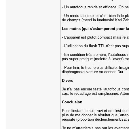
- Un autofocus rapide et efficace. On pe
- Un rendu fabuleux et c'est bien là le 
de champs (merci la luminosité Karl Ze
Les moins (qui s'estomperont pour la 
- L'appareil est plutôt compact mais rela
- L'utilisation du flash TTL n'est pas sup
- En condition trés sombre, l'autofocus 
pas super pratique (molette à l'avant) m
- Pour finir, le truc le plus difficile. 
diaphragme/ouverture va donner. Dur.
Divers
Je n'ai pas encore testé l'autofocus cont
cas, le recadrage est simplissime. Atte
Conclusion
Pour l'instant je suis ravi et ce n'est 
plus de me donner le résultat que j'atten
réussite (proportion déclenchement/satisf
Je ne m'attarderais pas sur les avantage