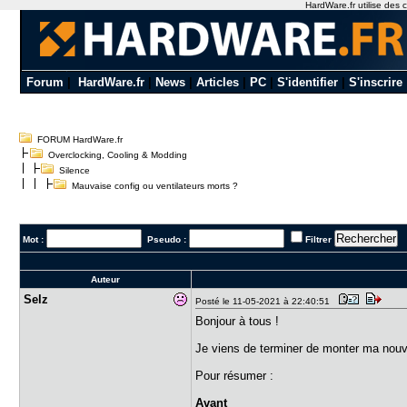
HardWare.fr utilise des c
Forum
|
HardWare.fr
|
News
|
Articles
|
PC
|
S'identifier
|
S'inscrire
FORUM HardWare.fr
Overclocking, Cooling & Modding
Silence
Mauvaise config ou ventilateurs morts ?
Mot :
Pseudo :
Filtrer
Auteur
Selz
Posté le 11-05-2021 à 22:40:51
Bonjour à tous !
Je viens de terminer de monter ma nouv
Pour résumer :
Avant