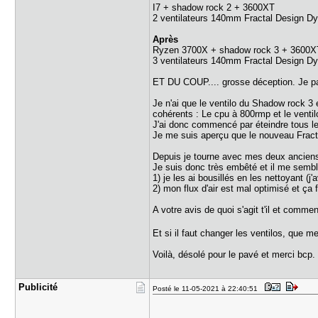
I7 + shadow rock 2 + 3600XT
2 ventilateurs 140mm Fractal Design Dyna
Après
Ryzen 3700X + shadow rock 3 + 3600X
3 ventilateurs 140mm Fractal Design Dyna
ET DU COUP.... grosse déception. Je pas
Je n'ai que le ventilo du Shadow rock 3
cohérents : Le cpu à 800rmp et le venti
J'ai donc commencé par éteindre tous le
Je me suis aperçu que le nouveau Fractal
Depuis je tourne avec mes deux anciens v
Je suis donc très embêté et il me semb
1) je les ai bousillés en les nettoyant (j'
2) mon flux d'air est mal optimisé et ça f
A votre avis de quoi s'agit t'il et comme
Et si il faut changer les ventilos, que m
Voilà, désolé pour le pavé et merci bcp.
Publicité
Posté le 11-05-2021 à 22:40:51