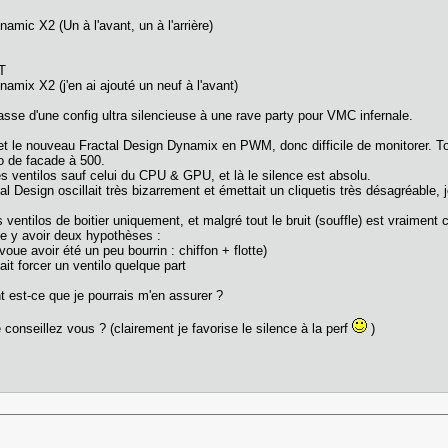
mic X2 (Un à l'avant, un à l'arrière)
T
mix X2 (j'en ai ajouté un neuf à l'avant)
se d'une config ultra silencieuse à une rave party pour VMC infernale.
 et le nouveau Fractal Design Dynamix en PWM, donc difficile de monitorer. To
lo de facade à 500.
s ventilos sauf celui du CPU & GPU, et là le silence est absolu.
 Design oscillait très bizarrement et émettait un cliquetis très désagréable, 
entilos de boitier uniquement, et malgré tout le bruit (souffle) est vraiment
le y avoir deux hypothèses :
avoue avoir été un peu bourrin : chiffon + flotte)
ait forcer un ventilo quelque part
nt est-ce que je pourrais m'en assurer ?
e conseillez vous ? (clairement je favorise le silence à la perf
)