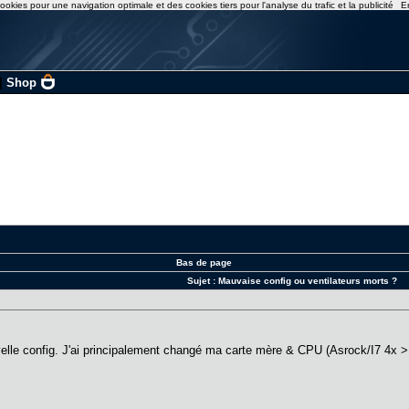
ookies pour une navigation optimale et des cookies tiers pour l'analyse du trafic et la publicité
E
|
Shop
Bas de page
Sujet :
Mauvaise config ou ventilateurs morts ?
elle config. J'ai principalement changé ma carte mère & CPU (Asrock/I7 4x >