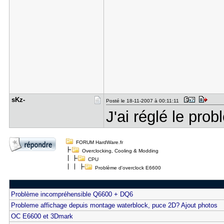
sKz-
Posté le 18-11-2007 à 00:11:11
J'ai réglé le prob
FORUM HardWare.fr
Overclocking, Cooling & Modding
CPU
Problème d'overclock E6600
Problème incompréhensible Q6600 + DQ6
Probleme affichage depuis montage waterblock, puce 2D? Ajout photos
OC E6600 et 3Dmark