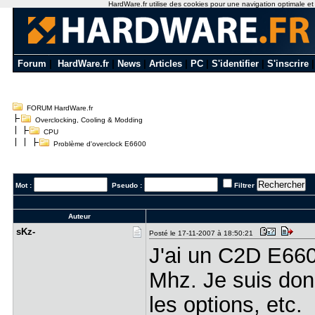
HardWare.fr utilise des cookies pour une navigation optimale et de
Forum
|
HardWare.fr
|
News
|
Articles
|
PC
|
S'identifier
|
S'inscrire
FORUM HardWare.fr
Overclocking, Cooling & Modding
CPU
Problème d'overclock E6600
Mot :
Pseudo :
Filtrer
Auteur
sKz-
Posté le 17-11-2007 à 18:50:21
J'ai un C2D E66
Mhz. Je suis donc
les options, etc.