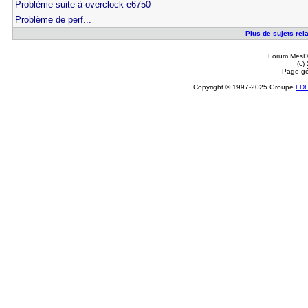
Problème suite à overclock e6750
Problème de perf...
Plus de sujets rel
Forum MesDi
(c)
Page gé
Copyright © 1997-2025 Groupe
LD