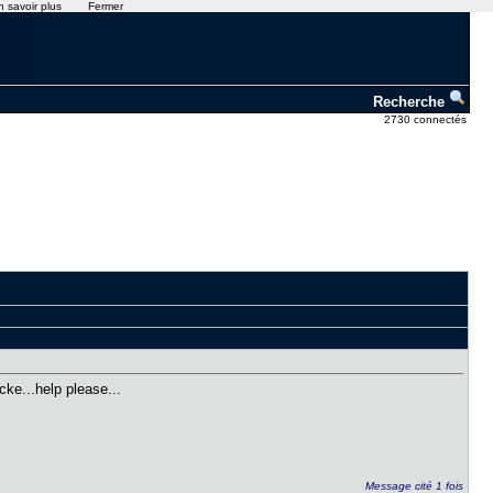
n savoir plus
Fermer
Recherche
2730 connectés
ke...help please...
Message cité 1 fois