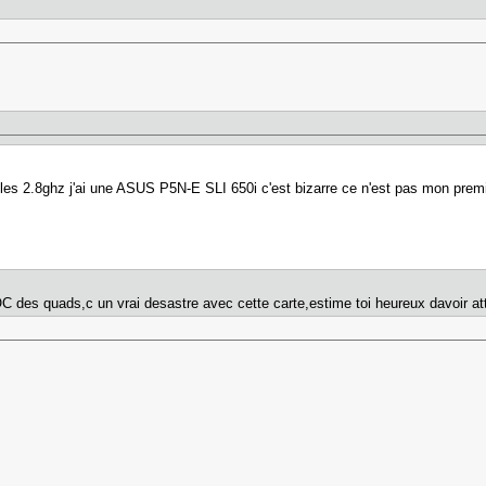
 les 2.8ghz j'ai une ASUS P5N-E SLI 650i c'est bizarre ce n'est pas mon premie
hz
C des quads,c un vrai desastre avec cette carte,estime toi heureux davoir att