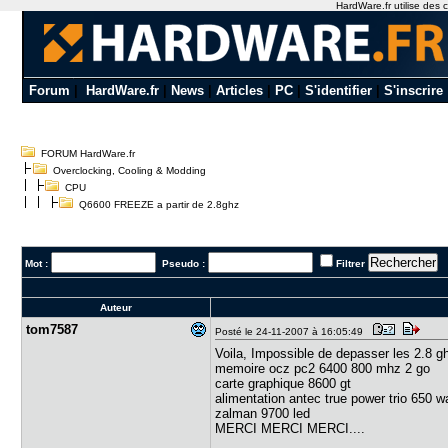
HardWare.fr utilise des c
Forum
|
HardWare.fr
|
News
|
Articles
|
PC
|
S'identifier
|
S'inscrire
FORUM HardWare.fr
Overclocking, Cooling & Modding
CPU
Q6600 FREEZE a partir de 2.8ghz
Mot :
Pseudo :
Filtrer
Auteur
tom7587
Posté le 24-11-2007 à 16:05:49
Voila, Impossible de depasser les 2.8 g
memoire ocz pc2 6400 800 mhz 2 go
carte graphique 8600 gt
alimentation antec true power trio 650 
zalman 9700 led
MERCI MERCI MERCI....