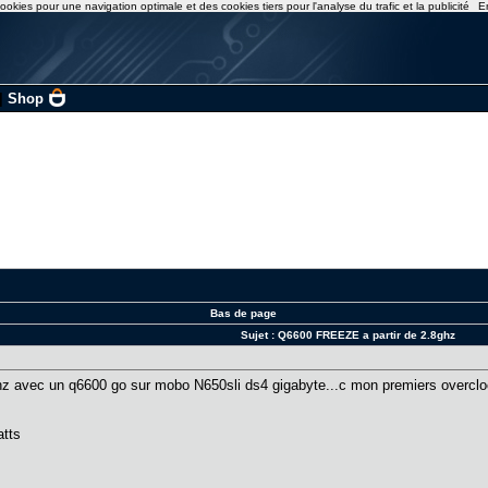
ookies pour une navigation optimale et des cookies tiers pour l'analyse du trafic et la publicité
E
|
Shop
Bas de page
Sujet :
Q6600 FREEZE a partir de 2.8ghz
hz avec un q6600 go sur mobo N650sli ds4 gigabyte...c mon premiers overcloc
watts