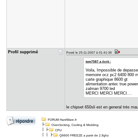
Profil sup​primé
Posté le 25-11-2007 à 01:41:36
tom7587 a écrit :
Voila, Impossible de depasse
memoire ocz pc2 6400 800 m
carte graphique 8600 gt
alimentation antec true powe
zalman 9700 led
MERCI MERCI MERCI....
le chipset 650sli est en general très ma
FORUM HardWare.fr
Overclocking, Cooling & Modding
CPU
Q6600 FREEZE a partir de 2.8ghz