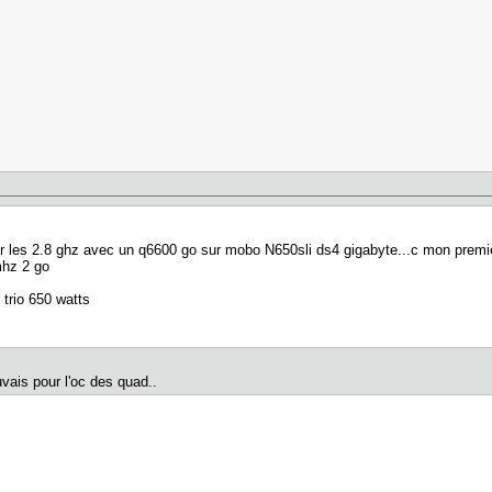
r les 2.8 ghz avec un q6600 go sur mobo N650sli ds4 gigabyte...c mon premie
hz 2 go
r trio 650 watts
uvais pour l'oc des quad..