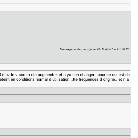
Message édité par xlys le 24-11-2007 à 18:20:25
00 mhz le v core a ete augmentez et n ya rien changer...pour ce qui est de
eint en conditions normal d utilisation...tte frequences d origine...et n a