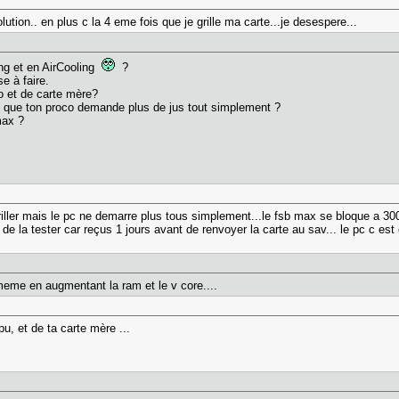
lution.. en plus c la 4 eme fois que je grille ma carte...je desespere...
ing et en AirCooling
?
se à faire.
o et de carte mère?
re que ton proco demande plus de jus tout simplement ?
max ?
griller mais le pc ne demarre plus tous simplement...le fsb max se bloque a 3
e la tester car reçus 1 jours avant de renvoyer la carte au sav... le pc c est et
eme en augmentant la ram et le v core....
u, et de ta carte mère ...