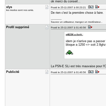
ok merci du conseil...
xlys
Posté le 25-11-2007 à 00:23:21
les modos sont nos amis.
De rien c'est la première chose à faire.
---------------
Sauvez un utilisateur, mangez un modérateur...
Profil sup​primé
Posté le 25-11-2007 à 01:40:56
vt8236 a écrit :
idem je n'arrive pas a passer
bloque a 1250 => soit 2.8g
La P5N-E SLi est très mauvaise pour l'O
Publicité
Posté le 25-11-2007 à 01:40:56