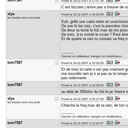
tom7587
Posté le 24-11-2007 à 17:57:38
C est bizzare j arrive pas a trouver de so
xlys
Posté le 24-11-2007 à 18:20:09
les modos sont nos amis.
Euh, grillé une carte mère en overclock
De une lit les tuto, c'est la première cho
De deux ta testé le fsb max de ton proc
De trois, à tu monté le vcore ? Peut êt
Et de quatre ta ram tu connais sa fréq 
---------------
Sauvez un utilisateur, mangez un modérateur...
tom7587
Posté le 24-11-2007 à 18:26:56
Et de trois la carte n est pas vraiment 
ma nouvelle ram je n ai pas eu le temps d
pas redemarrer...
tom7587
Posté le 24-11-2007 à 18:28:03
au delà de 300mhz du fsb le pc freeze m
xlys
Posté le 24-11-2007 à 20:27:49
les modos sont nos amis.
Cherche la freq max de ta ram, de ton cp
---------------
Sauvez un utilisateur, mangez un modérateur...
tom7587
Posté le 24-11-2007 à 21:00:37