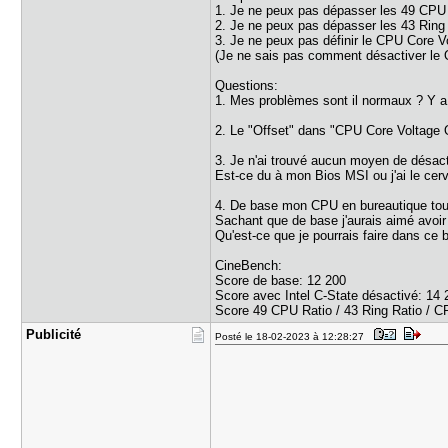
1. Je ne peux pas dépasser les 49 CPU 
2. Je ne peux pas dépasser les 43 Ring 
3. Je ne peux pas définir le CPU Core V
(Je ne sais pas comment désactiver le O
Questions:
1. Mes problèmes sont il normaux ? Y a t
2. Le "Offset" dans "CPU Core Voltage Of
3. Je n'ai trouvé aucun moyen de désacti
Est-ce du à mon Bios MSI ou j'ai le cer
4. De base mon CPU en bureautique tourn
Sachant que de base j'aurais aimé avoir
Qu'est-ce que je pourrais faire dans ce 
CineBench:
Score de base: 12 200
Score avec Intel C-State désactivé: 14 
Score 49 CPU Ratio / 43 Ring Ratio / CP
Publicité
Posté le 18-02-2023 à 12:28:27