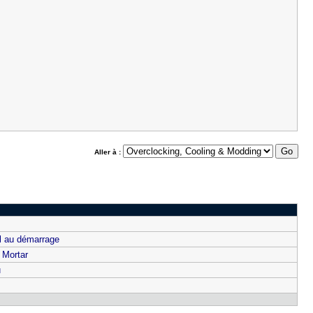
Aller à :
il au démarrage
 Mortar
u