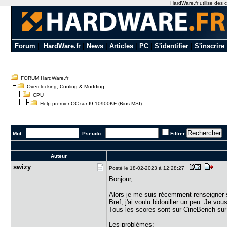
HardWare.fr utilise des c
Forum
|
HardWare.fr
|
News
|
Articles
|
PC
|
S'identifier
|
S'inscrire
FORUM HardWare.fr
Overclocking, Cooling & Modding
CPU
Help premier OC sur I9-10900KF (Bios MSI)
Mot :
Pseudo :
Filtrer
Auteur
swizy
Posté le 18-02-2023 à 12:28:27
Bonjour,
Alors je me suis récemment renseigner sur
Bref, j'ai voulu bidouiller un peu. Je v
Tous les scores sont sur CineBench sur 
Les problèmes: