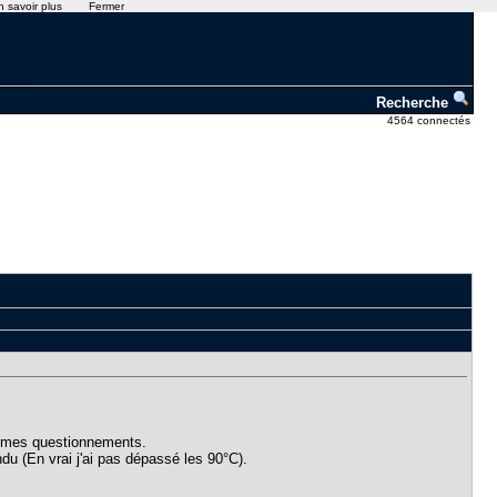
n savoir plus
Fermer
Recherche
4564 connectés
si mes questionnements.
u (En vrai j'ai pas dépassé les 90°C).