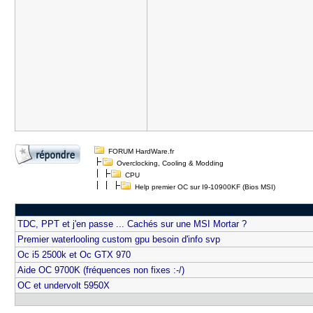
FORUM HardWare.fr
Overclocking, Cooling & Modding
CPU
Help premier OC sur I9-10900KF (Bios MSI)
TDC, PPT et j'en passe ... Cachés sur une MSI Mortar ?
Premier waterlooling custom gpu besoin d'info svp
Oc i5 2500k et Oc GTX 970
Aide OC 9700K (fréquences non fixes :-/)
OC et undervolt 5950X