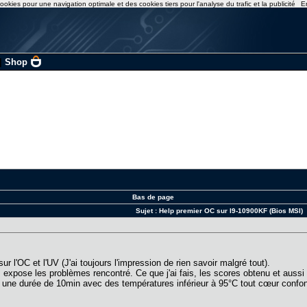
ookies pour une navigation optimale et des cookies tiers pour l'analyse du trafic et la publicité
E
|
Shop
Bas de page
Sujet :
Help premier OC sur I9-10900KF (Bios MSI)
 l'OC et l'UV (J'ai toujours l'impression de rien savoir malgré tout).
ous expose les problèmes rencontré. Ce que j'ai fais, les scores obtenu et aus
une durée de 10min avec des températures inférieur à 95°C tout cœur confond