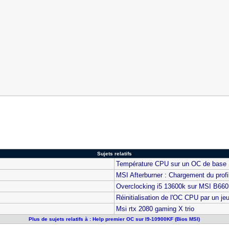
Sujets relatifs
Température CPU sur un OC de base
MSI Afterburner : Chargement du prof
Overclocking i5 13600k sur MSI B660
Réinitialisation de l'OC CPU par un je
Msi rtx 2080 gaming X trio
Plus de sujets relatifs à : Help premier OC sur I9-10900KF (Bios MSI)