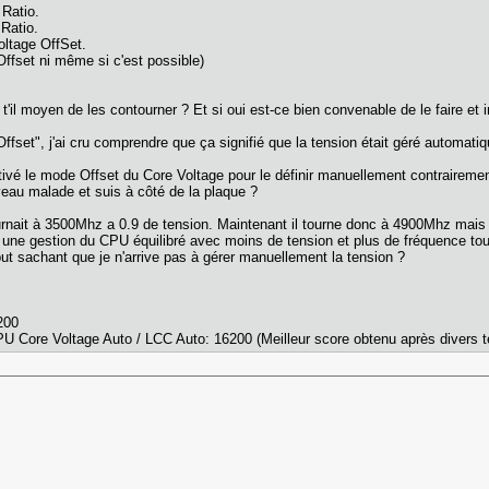
Ratio.
Ratio.
oltage OffSet.
ffset ni même si c'est possible)
'il moyen de les contourner ? Et si oui est-ce bien convenable de le faire et 
fset", j'ai cru comprendre que ça signifié que la tension était géré automati
vé le mode Offset du Core Voltage pour le définir manuellement contrairement 
veau malade et suis à côté de la plaque ?
ait à 3500Mhz a 0.9 de tension. Maintenant il tourne donc à 4900Mhz mais la
 une gestion du CPU équilibré avec moins de tension et plus de fréquence tou
but sachant que je n'arrive pas à gérer manuellement la tension ?
200
U Core Voltage Auto / LCC Auto: 16200 (Meilleur score obtenu après divers t